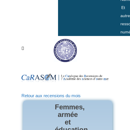
Et
autr
ress
numé
Retour aux recensions du mois
Femmes,
armée
et
éducation