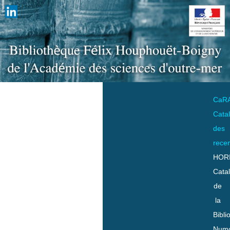
CaR
Cata
des
rece
HOR
Cata
de
la
Bibli
Numo