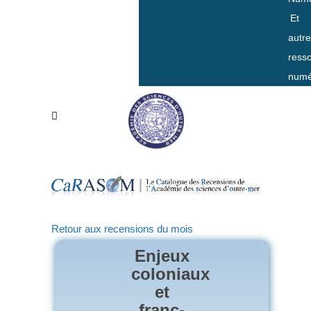
Et
autr
ress
numé
Retour aux recensions du mois
Enjeux
coloniaux
et
franc-