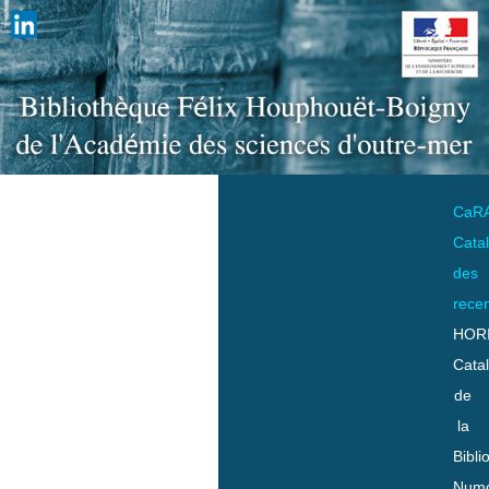
CaR
Cata
des
rece
HOR
Cata
de
la
Bibli
Numo