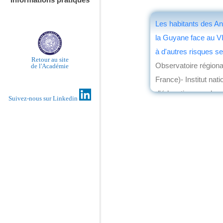
Les habitants des Ant
la Guyane face au VI
à d'autres risques s
Retour au site
Observatoire régional
de l'Académie
France)- Institut nati
d'éducation pour la 
Suivez-nous sur Linkedin
éd. la Documentation
par
Miloud Belkaïd