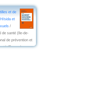
illes et de
H/sida et
exuels
/
 de santé (Ile-de-
onal de prévention et
santé (France)
 française
, 2014