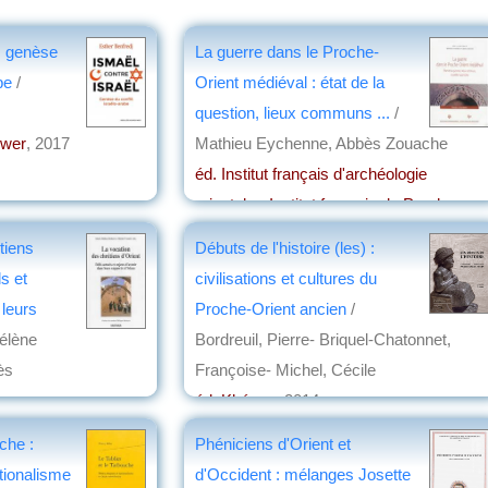
 : genèse
La guerre dans le Proche-
be
/
Orient médiéval : état de la
question, lieux communs ...
/
uwer
, 2017
Mathieu Eychenne, Abbès Zouache
éd. Institut français d'archéologie
orientale - Institut français du Proche-
Orient
, 2015
tiens
Débuts de l'histoire (les) :
par
Jean Martin
ls et
civilisations et cultures du
 leurs
Proche-Orient ancien
/
élène
Bordreuil, Pierre- Briquel-Chatonnet,
ès
Françoise- Michel, Cécile
éd. Khéops
, 2014
on
par
Henri Marchal
uche :
Phéniciens d'Orient et
tionalisme
d'Occident : mélanges Josette