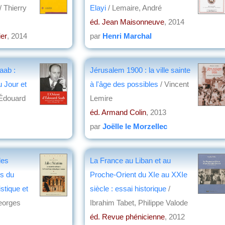
/ Thierry
Elayi
/ Lemaire, André
éd. Jean Maisonneuve
, 2014
ier
, 2014
par
Henri Marchal
aab :
Jérusalem 1900 : la ville sainte
u Jour et
à l'âge des possibles
/ Vincent
Édouard
Lemire
éd. Armand Colin
, 2013
par
Joëlle le Morzellec
les
La France au Liban et au
s du
Proche-Orient du XIe au XXIe
stique et
siècle : essai historique
/
eorges
Ibrahim Tabet, Philippe Valode
éd. Revue phénicienne
, 2012