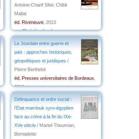
Antoine-Charif Sfeir, Chibli
Mallat
éd. Riveneuve
, 2013
par
Christian Lochon
Le Jourdain entre guerre et
paix : approches historiques,
géopolitiques et juridiques
/
Pierre Berthelot
éd. Presses universitaires de Bordeaux
,
2013
par
Gérard Sivilia
Délinquance et ordre social :
l'Etat mamlouk syro-égyptien
face au crime à la fin du IXe-
XVe siècle
/ Martel-Thoumian,
Bernadette