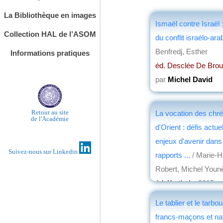
La Bibliothèque en images
Ismaël contre Israël
Collection HAL de l’ASOM
du conflit israélo-ara
Benfredj, Esther
Informations pratiques
éd. Desclée De Bro
par
Michel David
Retour au site
La vocation des chré
de l'Académie
d'Orient : défis actue
enjeux d'avenir dans
Suivez-nous sur Linkedin
rapports ...
/ Marie-H
Robert, Michel Youn
éd. Karthala
, 2015
par
Christian Loch
Le tablier et le tarbo
francs-maçons et na