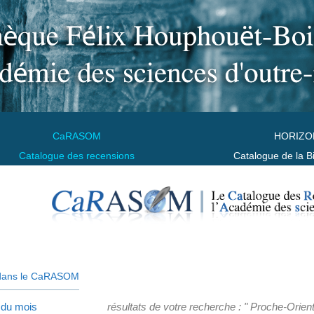
CaRASOM
HORIZO
Catalogue des recensions
Catalogue de la B
dans le CaRASOM
 du mois
résultats de votre recherche : " Proche-Orient