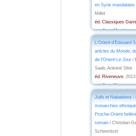
en Syrie mandataire
Millet
éd. Classiques Garn
par
Jean Martin
L'Orient d'Édouard S
articles du Monde, d
de l'Orient-Le Jour
/ 
Saab, Antoine Sfeir
éd. Riveneuve
, 2013
par
Jean Nemo
Juifs et Nabatéens : 
monarchies ethnique
Proche-Orient helléni
romain
/ Christian-G
Schwentzel