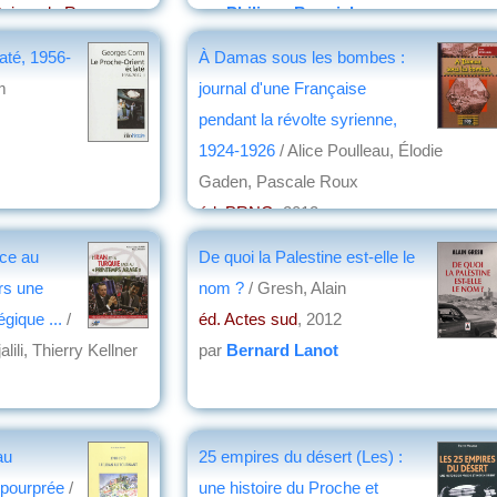
itaires de Rennes
,
par
Philippe Bonnichon
até, 1956-
À Damas sous les bombes :
Ponsart
m
journal d'une Française
pendant la révolte syrienne,
1924-1926
/ Alice Poulleau, Élodie
Gaden, Pascale Roux
éd. PRNG
, 2012
par
Jean Martin
ace au
De quoi la Palestine est-elle le
rs une
nom ?
/ Gresh, Alain
égique ...
/
éd. Actes sud
, 2012
li, Thierry Kellner
par
Bernard Lanot
on
au
25 empires du désert (Les) :
 pourprée
/
une histoire du Proche et