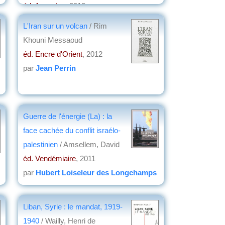
éd. Ausonius
, 2012
par
Albert Lourde
L'Iran sur un volcan
/ Rim
Khouni Messaoud
éd. Encre d'Orient
, 2012
par
Jean Perrin
Guerre de l'énergie (La) : la
face cachée du conflit israélo-
palestinien
/ Amsellem, David
éd. Vendémiaire
, 2011
par
Hubert Loiseleur des Longchamps
Liban, Syrie : le mandat, 1919-
1940
/ Wailly, Henri de