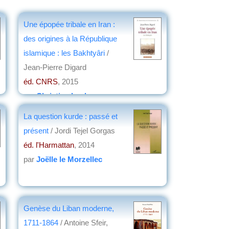
Une épopée tribale en Iran :
des origines à la République
islamique : les Bakhtyâri
/
Jean-Pierre Digard
éd. CNRS
, 2015
par
Christian Lochon
La question kurde : passé et
présent
/ Jordi Tejel Gorgas
éd. l'Harmattan
, 2014
par
Joëlle le Morzellec
Genèse du Liban moderne,
1711-1864
/ Antoine Sfeir,