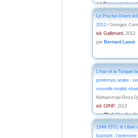
éd. Presses univers
2013
Le Proche-Orient écl
par
Claude Briand-
2012
/ Georges Cor
éd. Gallimard
, 2012
par
Bernard Lanot
L'Iran et la Turquie f
printemps arabe : ve
nouvelle rivalité strat
Mohammad-Reza Djali
éd. GRIP
, 2012
par
Chrisitian Loch
1948-1972, le Liban 
tournant : l'anémone