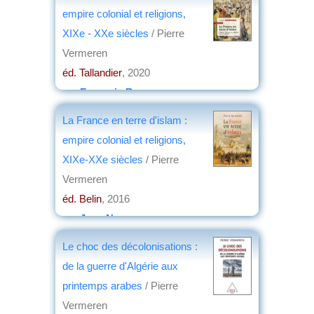
empire colonial et religions,
XIXe - XXe siècles
/ Pierre
Vermeren
éd. Tallandier
, 2020
par
François Besson
La France en terre d'islam :
empire colonial et religions,
XIXe-XXe siècles
/ Pierre
Vermeren
éd. Belin
, 2016
par
Jean Nemo
Le choc des décolonisations :
de la guerre d'Algérie aux
printemps arabes
/ Pierre
Vermeren