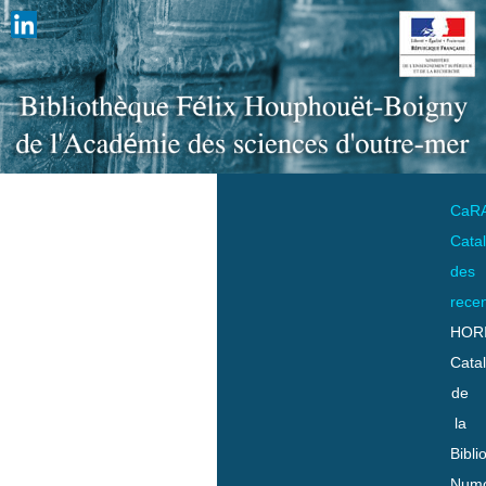
CaR
Cata
des
rece
HOR
Cata
de
la
Bibli
Numo