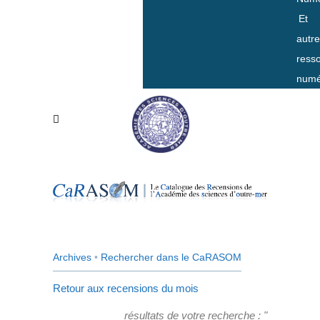
Et
autr
ress
numé
Archives
•
Rechercher dans le CaRASOM
Retour aux recensions du mois
résultats de votre recherche : "