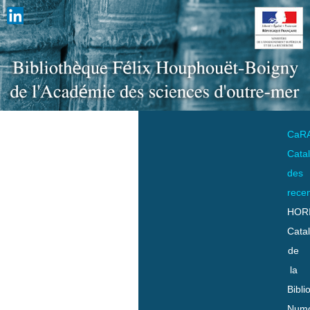
CaR
Cata
des
rece
HOR
Cata
de
la
Bibli
Numo