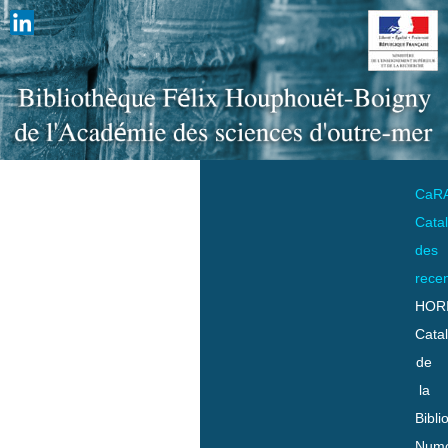
CaR
Cata
des
rece
HOR
Cata
de
la
Bibli
Numo