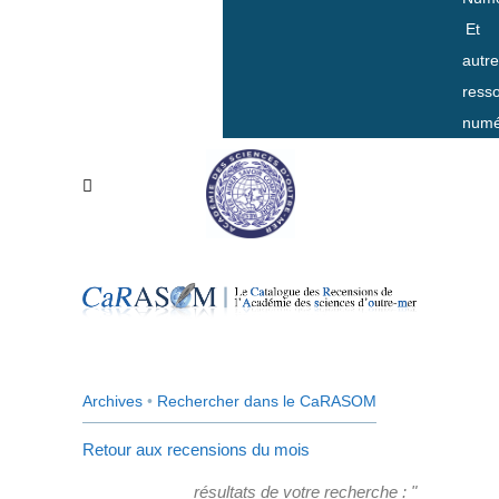
Et
autr
ress
numé
Archives
•
Rechercher dans le CaRASOM
Retour aux recensions du mois
résultats de votre recherche : "