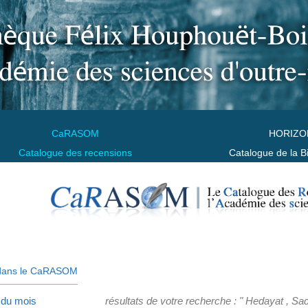
CaRASOM
HORIZO
Catalogue des recensions
Catalogue de la B
dans le CaRASOM
 du mois
résultats de votre recherche : " Hedayat , Sa