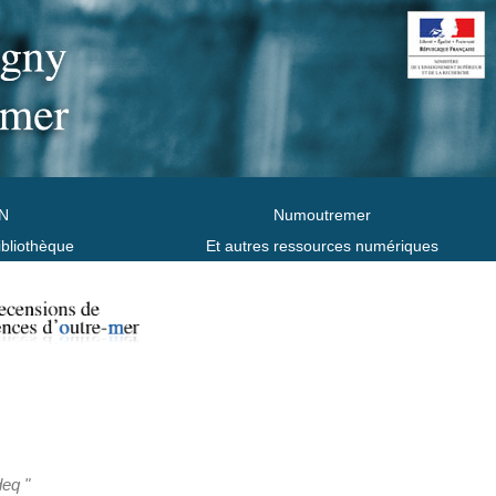
N
Numoutremer
ibliothèque
Et autres ressources numériques
deq "