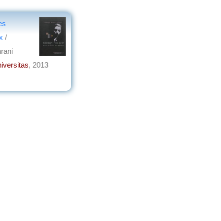
es
x
/
rani
iversitas
, 2013