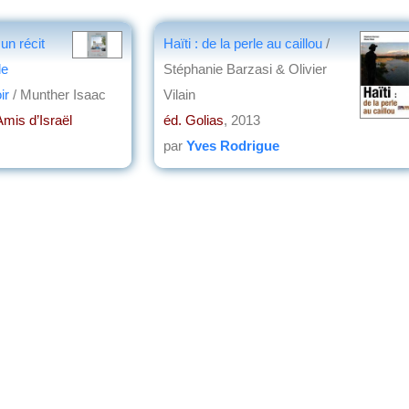
un récit
Haïti : de la perle au caillou
/
de
Stéphanie Barzasi & Olivier
oir
/ Munther Isaac
Vilain
Amis d’Israël
éd. Golias
, 2013
par
Yves Rodrigue
on