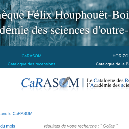
CaRASOM
HORIZO
Catalogue des recensions
Catalogue de la B
dans le CaRASOM
 du mois
résultats de votre recherche : " Golias "