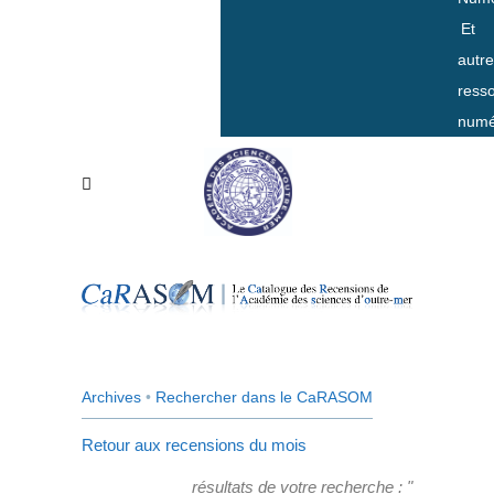
Et
autr
ress
numé
Archives
•
Rechercher dans le CaRASOM
Retour aux recensions du mois
résultats de votre recherche : "