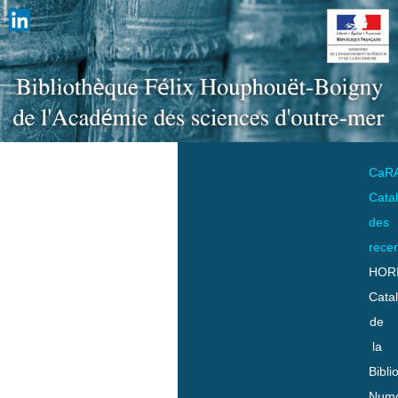
CaR
Cata
des
rece
HOR
Cata
de
la
Bibli
Numo