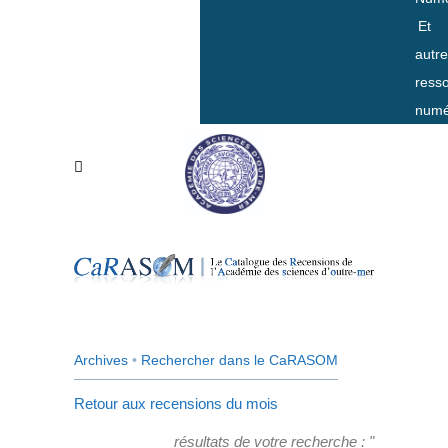
Et
autr
ress
numé
Archives
•
Rechercher dans le CaRASOM
Retour aux recensions du mois
résultats de votre recherche : "