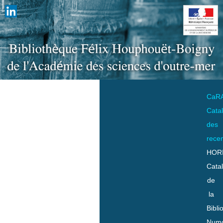
CaR
Cata
des
rece
HOR
Cata
de
la
Bibli
Numo