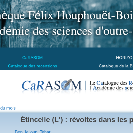
CaRASOM
HORIZO
Catalogue des recensions
Catalogue de la B
 du mois
Étincelle (L') : révoltes dans les
Ben Jelloun, Tahar