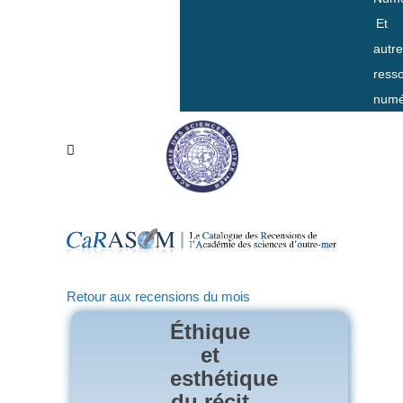
Et
autr
ress
numé
Retour aux recensions du mois
Éthique
et
esthétique
du récit