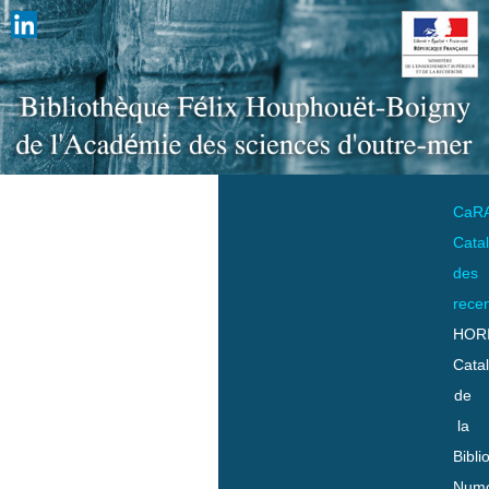
CaR
Cata
des
rece
HOR
Cata
de
la
Bibli
Numo