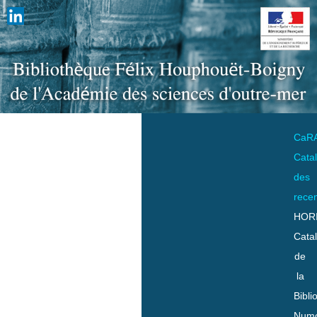
CaR
Cata
des
rece
HOR
Cata
de
la
Bibli
Numo