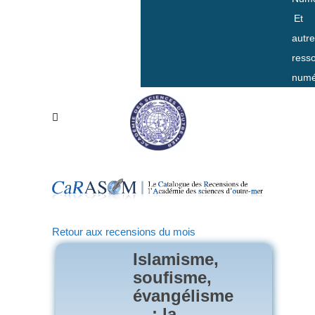
Et
autr
ress
numé
Retour aux recensions du mois
Islamisme,
soufisme,
évangélisme
: la