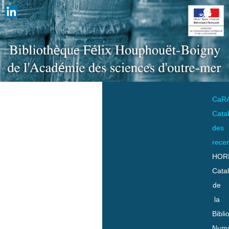
CaR
Cata
des
rece
HOR
Cata
de
la
Bibli
Numo