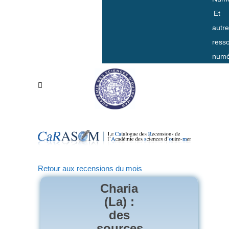
Et
autr
ress
numé
Retour aux recensions du mois
Charia
(La) :
des
sources