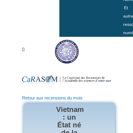
Et
autr
ress
numé
Retour aux recensions du mois
Vietnam
: un
État né
de la