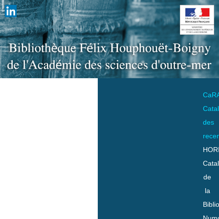
CaR
Cata
des
rece
HOR
Cata
de
la
Bibli
Numo