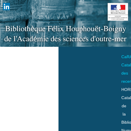
CaR
Cata
des
rece
HOR
Cata
de
la
Bibli
Numo