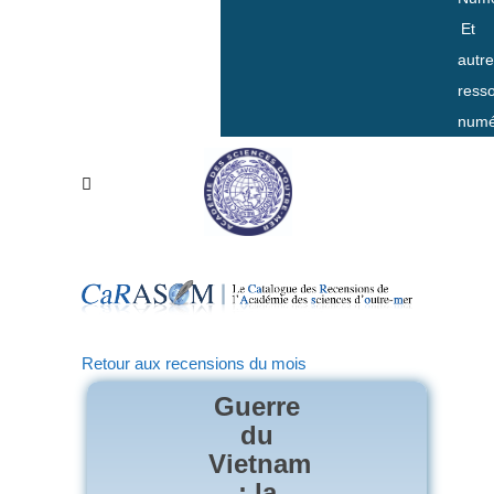
Et
autr
ress
numé
Retour aux recensions du mois
Guerre
du
Vietnam
: la