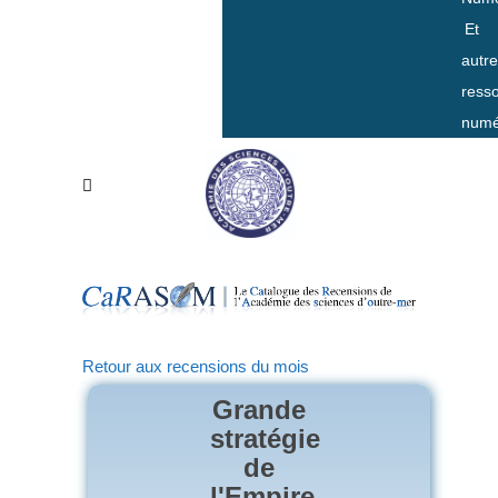
Et
autr
ress
numé
Retour aux recensions du mois
Grande
stratégie
de
l'Empire