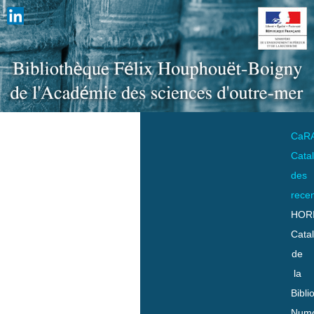
CaR
Cata
des
rece
HOR
Cata
de
la
Bibli
Numo