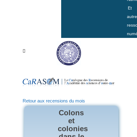
Et
autr
ress
numé
Retour aux recensions du mois
Colons
et
colonies
dans le