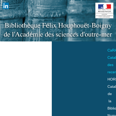
CaR
Cata
des
rece
HOR
Cata
de
la
Bibli
Numo