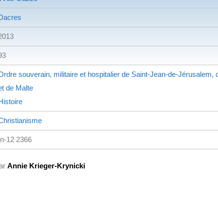
Dacres
2013
93
Ordre souverain, militaire et hospitalier de Saint-Jean-de-Jérusalem
et de Malte
Histoire
Christianisme
In-12 2366
par
Annie Krieger-Krynicki