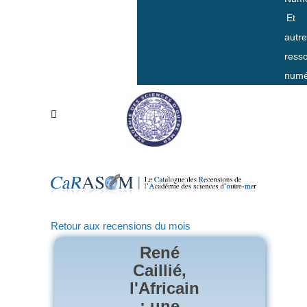
Et
autr
ress
numé
Retour aux recensions du mois
René
Caillié,
l'Africain
: une