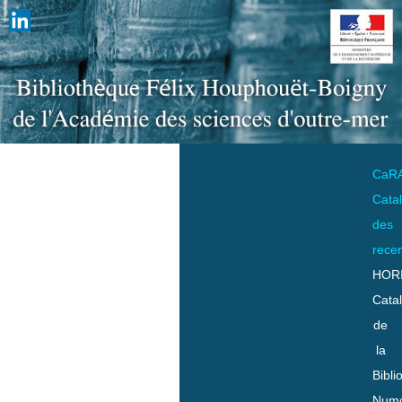
CaR
Cata
des
rece
HOR
Cata
de
la
Bibli
Numo