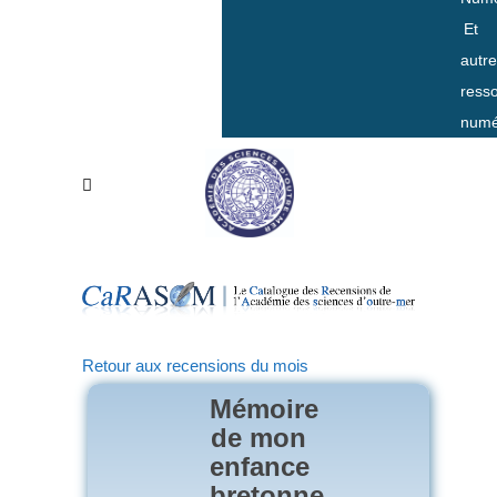
Et
autr
ress
numé
Retour aux recensions du mois
Mémoire
de mon
enfance
bretonne