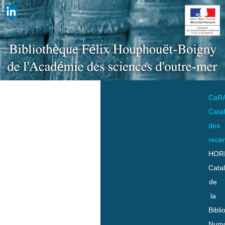
CaR
Cata
des
rece
HOR
Cata
de
la
Bibli
Numo