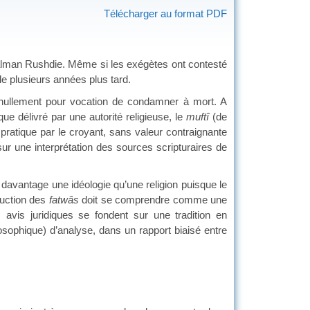
Télécharger au format PDF
alman Rushdie. Même si les exégètes ont contesté
le plusieurs années plus tard.
nullement pour vocation de condamner à mort. A
ique délivré par une autorité religieuse, le
muftî
(de
pratique par le croyant, sans valeur contraignante
r une interprétation des sources scripturaires de
s davantage une idéologie qu’une religion puisque le
duction des
fatwâs
doit se comprendre comme une
avis juridiques se fondent sur une tradition en
osophique) d’analyse, dans un rapport biaisé entre