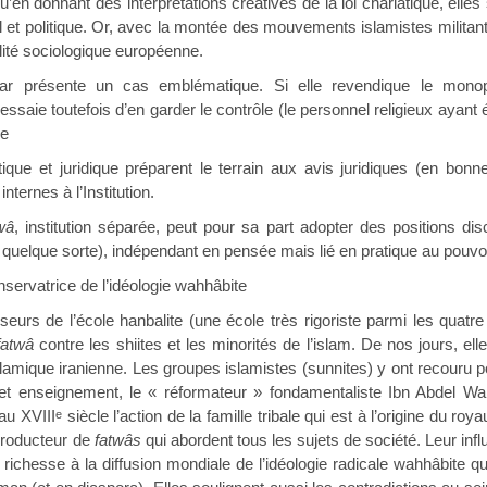
u’en donnant des interprétations créatives de la loi chariatique, el
rel et politique. Or, avec la montée des mouvements islamistes militant
lité sociologique européenne.
zhar présente un cas emblématique. Si elle revendique le monop
essaie toutefois d’en garder le contrôle (le personnel religieux ayan
ée
itique et juridique préparent le terrain aux avis juridiques (en bo
internes à l’Institution.
wâ
, institution séparée, peut pour sa part adopter des positions d
 quelque sorte), indépendant en pensée mais lié en pratique au pouvoi
onservatrice de l’idéologie wahhâbite
eurs de l’école hanbalite (une école très rigoriste parmi les quatre 
fatwâ
contre les shiites et les minorités de l’islam. De nos jours, el
slamique iranienne. Les groupes islamistes (sunnites) y ont recouru pou
et enseignement, le « réformateur » fondamentaliste Ibn Abdel W
 au XVIII
siècle l’action de la famille tribale qui est à l’origine du ro
e
producteur de
fatwâs
qui abordent tous les sujets de société. Leur in
 richesse à la diffusion mondiale de l’idéologie radicale wahhâbite qu