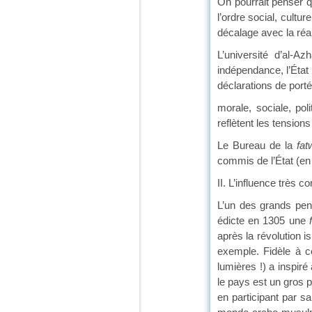
On pourrait penser q
l’ordre social, cultu
décalage avec la réa
L’université d’al-A
indépendance, l’État 
déclarations de port
morale, sociale, pol
reflètent les tensions 
Le Bureau de la
fat
commis de l’État (en
II. L’influence très c
L’un des grands pens
édicte en 1305 une
après la révolution i
exemple. Fidèle à c
lumières !) a inspiré
le pays est un gros 
en participant par sa