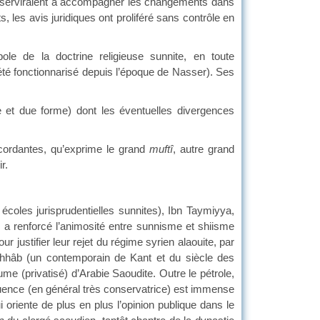
les serviraient à accompagner les changements dans
s, les avis juridiques ont proliféré sans contrôle en
ole de la doctrine religieuse sunnite, en toute
t été fonctionnarisé depuis l’époque de Nasser). Ses
nne et due forme) dont les éventuelles divergences
iscordantes, qu’exprime le grand
muftî
, autre grand
r.
écoles jurisprudentielles sunnites), Ibn Taymiyya,
le a renforcé l’animosité entre sunnisme et shiisme
r justifier leur rejet du régime syrien alaouite, par
ahhâb (un contemporain de Kant et du siècle des
yaume (privatisé) d’Arabie Saoudite. Outre le pétrole,
fluence (en général très conservatrice) est immense
i oriente de plus en plus l’opinion publique dans le