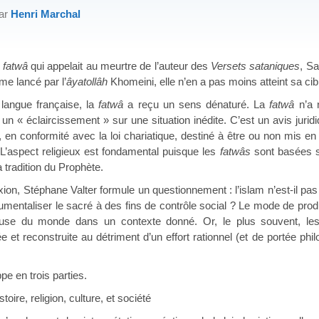
par
Henri Marchal
a
fatwâ
qui appelait au meurtre de l’auteur des
Versets sataniques
, S
ème lancé par l’
âyatollâh
Khomeini, elle n’en a pas moins atteint sa cib
langue française, la
fatwâ
a reçu un sens dénaturé. La
fatwâ
n’a 
te un « éclaircissement » sur une situation inédite. C’est un avis jurid
en conformité avec la loi chariatique, destiné à être ou non mis en 
L’aspect religieux est fondamental puisque les
fatwâs
sont basées su
la tradition du Prophète.
xion, Stéphane Valter formule un questionnement : l’islam n’est-il pa
umentaliser le sacré à des fins de contrôle social ? Le mode de pro
euse du monde dans un contexte donné. Or, le plus souvent, les 
et reconstruite au détriment d’un effort rationnel (et de portée phil
e en trois parties.
stoire, religion, culture, et société