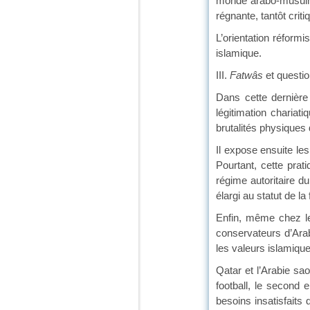
monde arabo-musulman
régnante, tantôt criti
L’orientation réform
islamique.
III.
Fatwâs
et questio
Dans cette dernière 
légitimation charia
brutalités physiques d
Il expose ensuite les
Pourtant, cette prat
régime autoritaire d
élargi au statut de l
Enfin, même chez les
conservateurs d’Arab
les valeurs islamiqu
Qatar et l’Arabie s
football, le second 
besoins insatisfaits 