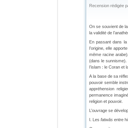
Recension rédigée 
On se souvient de l
la validité de l’anath
En passant dans la 
l’origine, elle appor
même racine arabe), 
(dans le sunnisme). 
l’islam : le Coran et 
A la base de sa réfle
pouvoir semble instr
appréhension religi
permanence imaginée 
religion et pouvoir.
L’ouvrage se développ
I. Les
fatwâs
entre hi