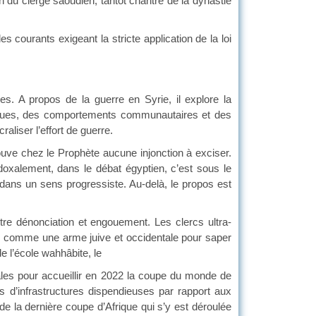
 du clergé saoudien, tantôt chantre de la dynastie
 courants exigeant la stricte application de la loi
es. A propos de la guerre en Syrie, il explore la
logiques, des comportements communautaires et des
raliser l’effort de guerre.
rouve chez le Prophète aucune injonction à exciser.
adoxalement, dans le débat égyptien, c’est sous le
é dans un sens progressiste. Au-delà, le propos est
tre dénonciation et engouement. Les clercs ultra-
rçu comme une arme juive et occidentale pour saper
 l’école wahhâbite, le
ales pour accueillir en 2022 la coupe du monde de
s d’infrastructures dispendieuses par rapport aux
 de la dernière coupe d’Afrique qui s’y est déroulée