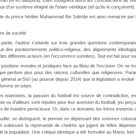
 (et en diaspora). Elles soulignent aussi les contradictions au sein
que d’un système éloigné de l’islam véridique (tel qu’ils le conçoivent).
iste du prince héritier Muhammad Ibn Salmân est ainsi menacée par les
ns de société
partie, l’auteur s’attarde sur trois grandes questions contemporain
tique des positionnements politico-religieux, des alignements idéo
es différents acteurs (en l’occurrence sunnites). Tout est fait pour sac
 positions morales et juridiques face au fléau de l’excision. On ne t
ique perdure plus pour des raisons culturelles que religieuses. Par
u général al-Sîsî (au pouvoir depuis 2014) que la législation a évolu
a femme en islam.
 islamistes, la passion du football est source de contradiction, en
ie ou d’ailleurs sont réputés pour leur aversion du football, jeu pe
es de manière pernicieuse. Or, dans ce domaine, les frères ennemis de
aoudite, se distinguent, le premier en dépensant des sommes coloss
en subissant la réprimande de cheikhs qui jugent de telles dépense
de la population. Une critique identique a été formulée au Maroc lors