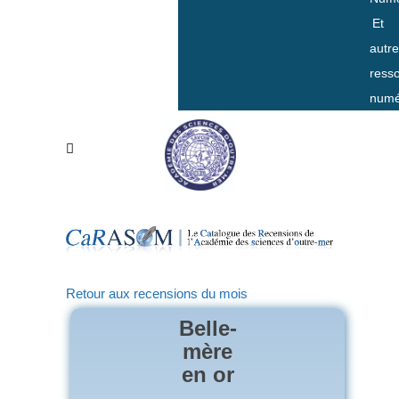
Et
autr
ress
numé
Retour aux recensions du mois
Belle-
mère
en or