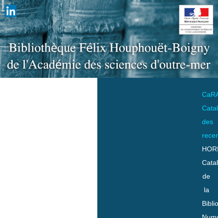
CaR
Cata
des
rece
HOR
Cata
de
la
Bibli
Numo