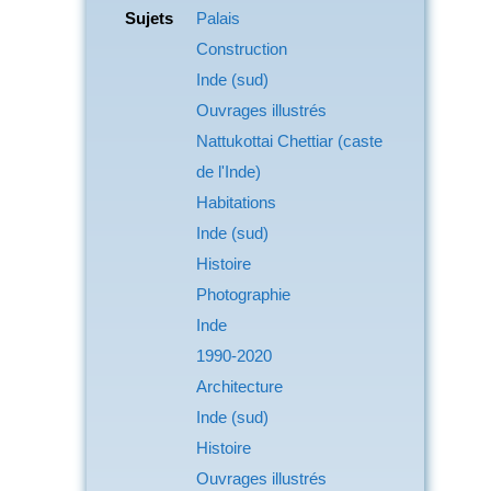
Sujets
Palais
Construction
Inde (sud)
Ouvrages illustrés
Nattukottai Chettiar (caste
de l'Inde)
Habitations
Inde (sud)
Histoire
Photographie
Inde
1990-2020
Architecture
Inde (sud)
Histoire
Ouvrages illustrés