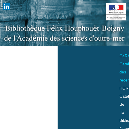
CaR
Cata
des
rece
HOR
Cata
de
la
Bibli
Numo