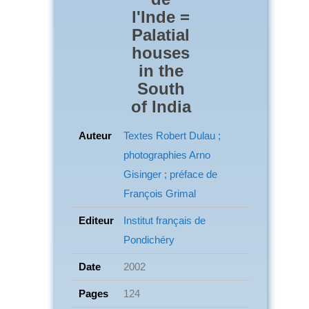
l'Inde =
Palatial
houses
in the
South
of India
Auteur
Textes Robert Dulau ;
photographies Arno
Gisinger ; préface de
François Grimal
Editeur
Institut français de
Pondichéry
Date
2002
Pages
124