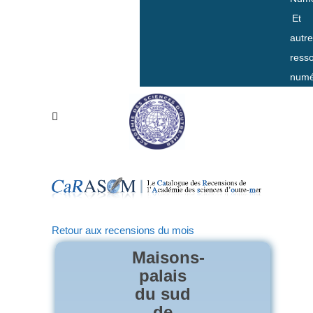
Et
autr
ress
numé
Retour aux recensions du mois
Maisons-
palais
du sud
de