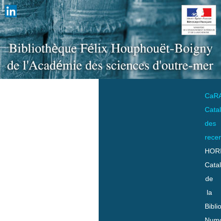
CaR
Cata
des
rece
HOR
Cata
de
la
Bibli
Numo