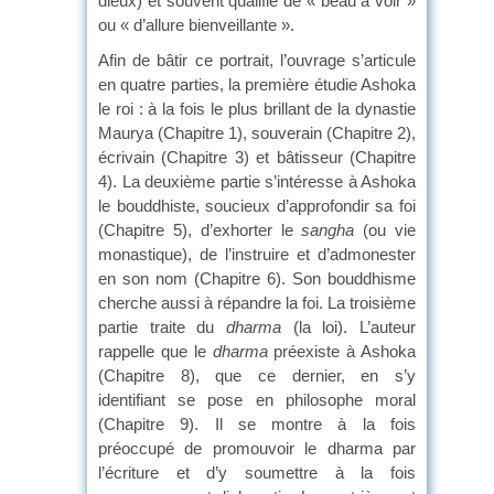
dieux) et souvent qualifié de « beau à voir »
ou « d’allure bienveillante ».
Afin de bâtir ce portrait, l’ouvrage s’articule
en quatre parties, la première étudie Ashoka
le roi : à la fois le plus brillant de la dynastie
Maurya (Chapitre 1), souverain (Chapitre 2),
écrivain (Chapitre 3) et bâtisseur (Chapitre
4). La deuxième partie s’intéresse à Ashoka
le bouddhiste, soucieux d’approfondir sa foi
(Chapitre 5), d’exhorter le
sangha
(ou vie
monastique), de l’instruire et d’admonester
en son nom (Chapitre 6). Son bouddhisme
cherche aussi à répandre la foi. La troisième
partie traite du
dharma
(la loi). L’auteur
rappelle que le
dharma
préexiste à Ashoka
(Chapitre 8), que ce dernier, en s’y
identifiant se pose en philosophe moral
(Chapitre 9). Il se montre à la fois
préoccupé de promouvoir le dharma par
l’écriture et d’y soumettre à la fois