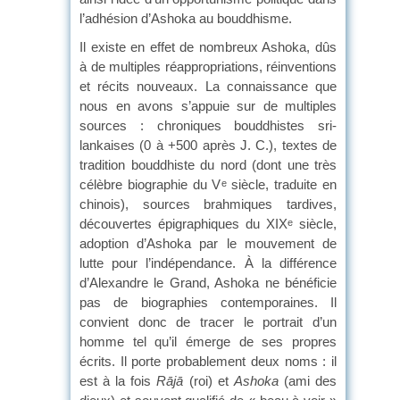
l’adhésion d’Ashoka au bouddhisme.
Il existe en effet de nombreux Ashoka, dûs
à de multiples réappropriations, réinventions
et récits nouveaux. La connaissance que
nous en avons s’appuie sur de multiples
sources : chroniques bouddhistes sri-
lankaises (0 à +500 après J. C.), textes de
tradition bouddhiste du nord (dont une très
célèbre biographie du V
siècle, traduite en
e
chinois), sources brahmiques tardives,
découvertes épigraphiques du XIX
siècle,
e
adoption d’Ashoka par le mouvement de
lutte pour l’indépendance. À la différence
d’Alexandre le Grand, Ashoka ne bénéficie
pas de biographies contemporaines. Il
convient donc de tracer le portrait d’un
homme tel qu’il émerge de ses propres
écrits. Il porte probablement deux noms : il
est à la fois
Rājā
(roi) et
Ashoka
(ami des