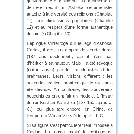
gouvernance et diplomatie. La quatrième et
dernière décrit un Ashoka œcuméniste,
attaché à la diversité des religions (Chapitre
11), aux dimensions populaires (Chapitre
12) et au respect d’une forme authentique
de laïcité (Chapitre 13).
L’épilogue s’interroge sur le legs d’Ashoka.
Certes, il créa un empire de courte durée
(137 ans seulement), car il n’eut pas
d’héritier à sa hauteur. Mais il a été révoqué
(oublié aussi) par les bouddhistes et les
brahmanes. Leurs visions diffèrent : les
secondes veulent montrer que le roi leur a
été dévoué. Au contraire, les souverains
bouddhistes en ont fait un modèle, à l’instar
du roi Kushan Kanishka (127-150 après J.
C.), ou, plus tard encore, en Chine, de
l’empereur Wu au VIe siècle après J. C.
Si sa figure s’est particulièrement imposée à
Ceylan, il a aussi inspiré la politique de