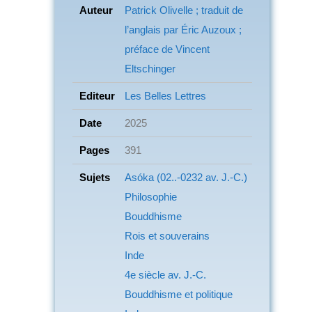
Auteur
Patrick Olivelle ; traduit de
l’anglais par Éric Auzoux ;
préface de Vincent
Eltschinger
Editeur
Les Belles Lettres
Date
2025
Pages
391
Sujets
Asóka (02..-0232 av. J.-C.)
Philosophie
Bouddhisme
Rois et souverains
Inde
4e siècle av. J.-C.
Bouddhisme et politique