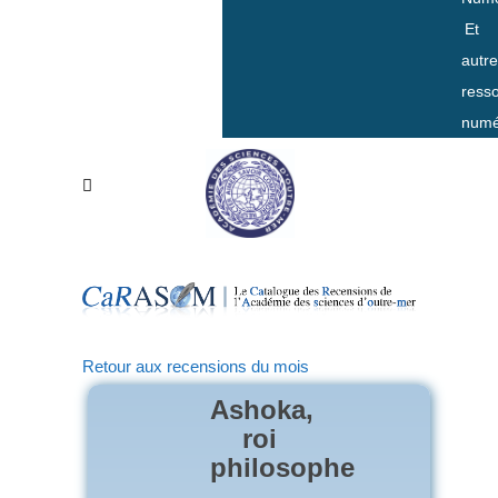
Et
autr
ress
numé
Retour aux recensions du mois
Ashoka,
roi
philosophe