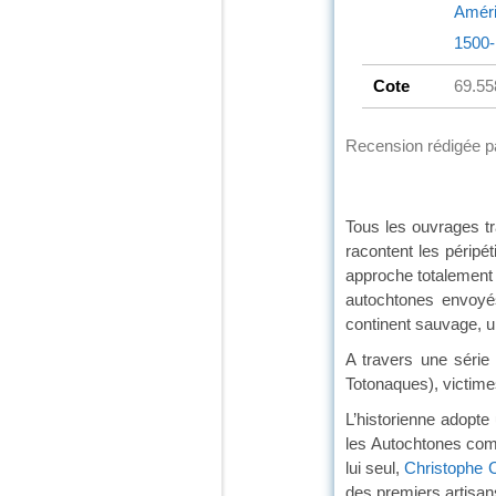
Amér
1500
Cote
69.55
Recension rédigée 
Tous les ouvrages t
racontent les périp
approche totalement d
autochtones envoyés
continent sauvage, u
A travers une série 
Totonaques), victime
L’historienne adopte
les Autochtones comm
lui seul,
Christophe 
des premiers artisan