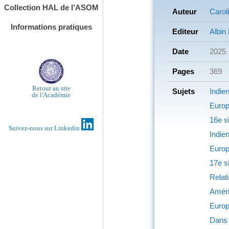
Collection HAL de l’ASOM
Auteur
Carol
Informations pratiques
Editeur
Albin
Date
2025
Pages
369
Retour au site
Sujets
Indie
de l'Académie
Euro
16e s
Suivez-nous sur Linkedin
Indie
Euro
17e s
Relat
Amér
Euro
Dans 