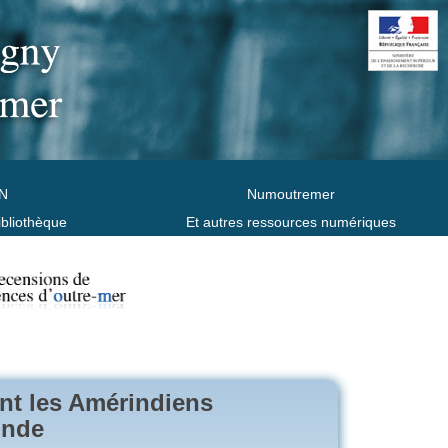
N
Numoutremer
ibliothèque
Et autres ressources numériques
nt les Amérindiens
onde