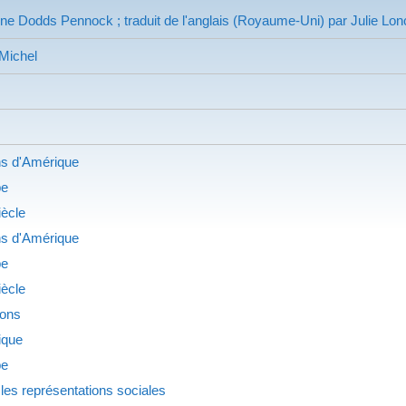
ine Dodds Pennock ; traduit de l'anglais (Royaume-Uni) par Julie Lon
 Michel
ns d'Amérique
pe
iècle
ns d'Amérique
pe
iècle
ions
ique
pe
les représentations sociales