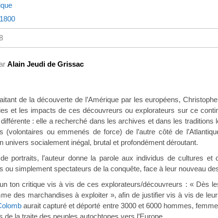
ique
-1800
8
par
Alain Jeudi de Grissac
raitant de la découverte de l’Amérique par les européens, Christop
éties et les impacts de ces découvreurs ou explorateurs sur ce con
ifférente : elle a recherché dans les archives et dans les traditions 
 (volontaires ou emmenés de force) de l’autre côté de l’Atlantiq
n univers socialement inégal, brutal et profondément déroutant.
de portraits, l’auteur donne la parole aux individus de cultures et 
s ou simplement spectateurs de la conquête, face à leur nouveau dest
 un ton critique vis à vis de ces explorateurs/découvreurs : « Dès 
e des marchandises à exploiter », afin de justifier vis à vis de leur
Colomb
aurait capturé et déporté entre 3000 et 6000 hommes, femmes
s de la traite des peuples autochtones vers l’Europe.