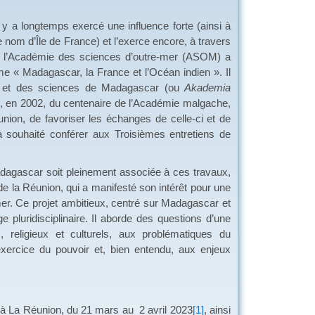
 y a longtemps exercé une influence forte (ainsi à
nom d’Île de France) et l’exerce encore, à travers
e, l’Académie des sciences d’outre-mer (ASOM) a
me « Madagascar, la France et l’Océan indien ». Il
res et des sciences de Madagascar (ou
Akademia
aris, en 2002, du centenaire de l’Académie malgache,
union, de favoriser les échanges de celle-ci et de
 souhaité conférer aux Troisièmes entretiens de
adagascar soit pleinement associée à ces travaux,
 de la Réunion, qui a manifesté son intérêt pour une
mer. Ce projet ambitieux, centré sur Madagascar et
 pluridisciplinaire. Il aborde des questions d’une
, religieux et culturels, aux problématiques du
’exercice du pouvoir et, bien entendu, aux enjeux
 à La Réunion, du 21 mars au 2 avril 2023
[1]
, ainsi