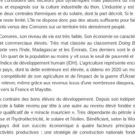
ure constituent des secteurs plus dynamiques mais pâtissent du man
tains et espagnols sur la culture industrielle du thon. L’industrie y es
 de deux centrales thermiques et du solaire, dont la part décroît. Si
me reste limité. L’île ne dispose donc pas des atouts suffisants pour f
grants venus des Comores sur un territoire très densément peuplé.
 Comores, son niveau de vie est très faible. Son économie se caract
es et commerciaux élevés. Très mal classée au classement
Doing B
rte vers l’Inde, Madagascar et les Émirats. Ces derniers sont le de
 Un quart de la population au moins y vit sous le seuil de pauvreté 
Indice de développement humain (IDH). L’agriculture représente enc
e pays, dont la dette extérieure est élevée, a obtenu en 2020 un mo
 compétitivité de son agriculture et de l’impact de la guerre d’Ukr
elever, même grâce aux revenus issus d’une nombreuse diaspora, le 
 vers la France et Mayotte.
 au contraire des bons élèves du développement. Depuis son inde
ole à faible revenu par tête à une autre au revenu élevé fondée s
t le qualificatif de « miracle mauricien ». Très dépendante du pétrol
e et l’hydroélectricité, le solaire et l’éolien. Bénéficiant, selon l
e pays doit son succès économique à quatre facteurs principaux 
ctivités productives ; une stratégie de construction nationale fond