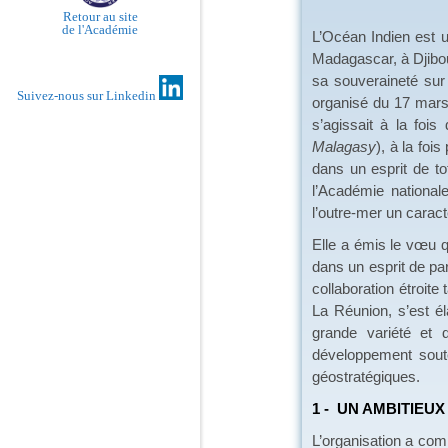
Retour au site
de l'Académie
L’Océan Indien est u
Madagascar, à Djibou
sa souveraineté sur
Suivez-nous sur Linkedin
organisé du 17 mars 
s’agissait à la fo
Malagasy
), à la foi
dans un esprit de to
l’Académie national
l’outre-mer un carac
Elle a émis le vœu q
dans un esprit de par
collaboration étroit
La Réunion, s’est él
grande variété et d
développement soute
géostratégiques.
1 - UN AMBITIEU
L’organisation a com