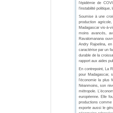
l'épidémie de COVI
l'instabilité politiqu
Soumise à une crois
production agricole
Madagascar vis-à-vis 
moins avancés, av
Ravalomanana ouvre 
Andry Rajoelina, en
caractérise par un fa
durable de la croissa
rapport aux aides pub
En contrepoint, La R
pour Madagascar, s
l'économie la plus 
Néanmoins, son nivea
métropole. L'écono
européenne. Elle fo
productions comme le
exporte aussi le gér