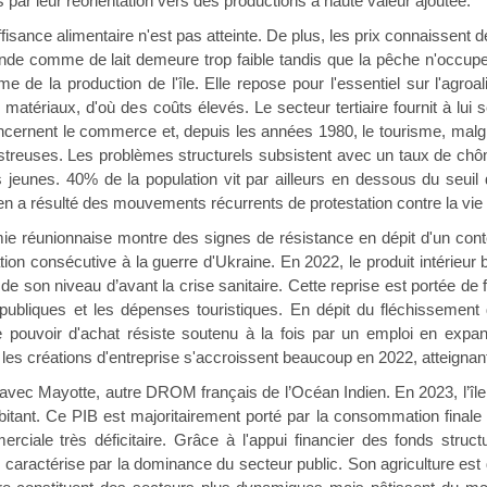
 par leur réorientation vers des productions à haute valeur ajoutée.
fisance alimentaire n'est pas atteinte. De plus, les prix connaissent
nde comme de lait demeure trop faible tandis que la pêche n'occupe q
̀me de la production de l'île. Elle repose pour l'essentiel sur l'agr
matériaux, d'où des coûts élevés. Le secteur tertiaire fournit à lu
ernent le commerce et, depuis les années 1980, le tourisme, malgr
streuses. Les problèmes structurels subsistent avec un taux de ch
jeunes. 40% de la population vit par ailleurs en dessous du seuil de 
l en a résulté des mouvements récurrents de protestation contre la vie 
mie réunionnaise montre des signes de résistance en dépit d'un conte
nflation consécutive à la guerre d'Ukraine. En 2022, le produit intérie
de son niveau d’avant la crise sanitaire. Cette reprise est portée d
ubliques et les dépenses touristiques. En dépit du fléchissement de 
e pouvoir d'achat résiste soutenu à la fois par un emploi en exp
les créations d'entreprise s'accroissent beaucoup en 2022, atteignan
t avec Mayotte, autre DROM français de l’Océan Indien. En 2023, l’
itant. Ce PIB est majoritairement porté par la consommation finale
ciale très déficitaire. Grâce à l'appui financier des fonds struct
e caractérise par la dominance du secteur public. Son agriculture est 