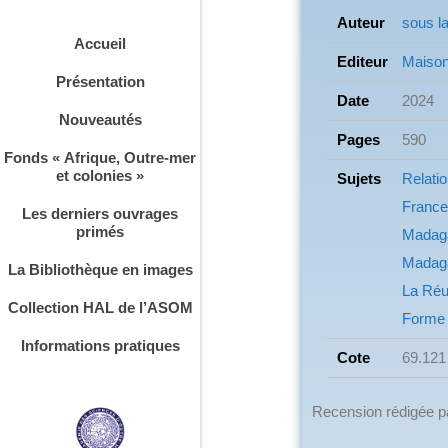
Auteur
sous l
Accueil
Editeur
Maison
Présentation
Date
2024
Nouveautés
Pages
590
Fonds « Afrique, Outre-mer
et colonies »
Sujets
Relati
France
Les derniers ouvrages
primés
Madag
Madag
La Bibliothèque en images
La Réun
Collection HAL de l’ASOM
Forme 
Informations pratiques
Cote
69.121
Recension rédigée 