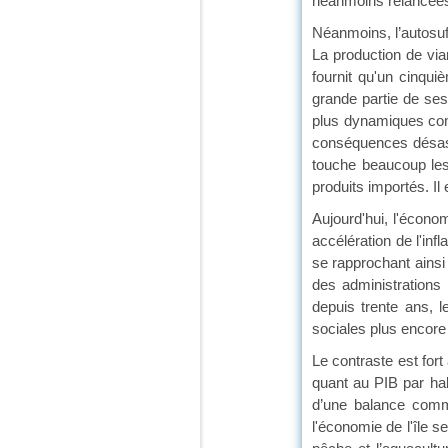
néanmoins relancées
Néanmoins, l’autosuf
La production de via
fournit qu'un cinquie
grande partie de ses 
plus dynamiques conc
conséquences désa
touche beaucoup les 
produits importés. I
Aujourd'hui, l'écono
accélération de l'i
se rapprochant ainsi 
des administrations p
depuis trente ans, l
sociales plus encore 
Le contraste est for
quant au PIB par hab
d’une balance commer
l'économie de l'île s