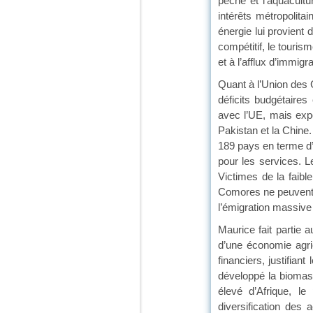
pêche et l’aquacult
intérêts métropoli
énergie lui provient
compétitif, le touris
et à l’afflux d’immi
Quant à l’Union des
déficits budgétair
avec l’UE, mais expo
Pakistan et la Chine.
189 pays en terme d’
pour les services. L
Victimes de la faible
Comores ne peuvent r
l’émigration massive
Maurice fait partie
d’une économie agric
financiers, justifian
développé la biomass
élevé d’Afrique, l
diversification des a