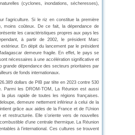
turelles (cyclones, inondations, sécheresses),
'agriculture. Si le riz en constitue la première
que, moins coûteux. De ce fait, la dépendance de
 présente les caractéristiques propres aux pays les
endant, à partir de 2002, le président Marc
xtérieur. En dépit du lancement par le président
adagascar demeure fragile. En effet, le pays se
sont nécessaires à une accélération significative et
trop grande dépendance des secteurs prioritaires par
lleurs de fonds internationaux.
6.389 dollars de PIB par tête en 2023 contre 530
ice. Parmi les DROM-TOM, La Réunion est aussi
a plus rapide de toutes les régions françaises.
deloupe, demeure nettement inférieur à celui de la
ntient grâce aux aides de la France et de l'Union
 et restructurée. Elle s'oriente vers de nouvelles
 combustible d’une centrale thermique. La Réunion
entables à l'international. Ces cultures se trouvent