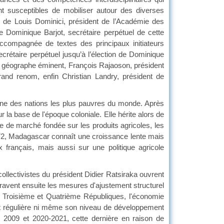
nt susceptibles de mobiliser autour des diverses
ce de Louis Dominici, président de l’Académie des
e Dominique Barjot, secrétaire perpétuel de cette
ccompagnée de textes des principaux initiateurs
secrétaire perpétuel jusqu’à l’élection de Dominique
 et géographe éminent, François Rajaoson, président
nd renom, enfin Christian Landry, président de
'une des nations les plus pauvres du monde. Après
a base de l'époque coloniale. Elle hérite alors de
mie de marché fondée sur les produits agricoles, les
1972, Madagascar connaît une croissance lente mais
ux français, mais aussi sur une politique agricole
llectivistes du président Didier Ratsiraka ouvrent
ravent ensuite les mesures d'ajustement structurel
es Troisième et Quatrième Républiques, l'économie
et régulière ni même son niveau de développement
 2009 et 2020-2021, cette dernière en raison de