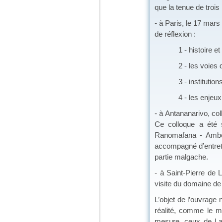
que la tenue de trois
- à Paris, le 17 mar
de réflexion :
1 - histoire et hi
2 - les voies d’un
3 - institutions, po
4 - les enjeux gé
- à Antananarivo, col
Ce colloque a été 
Ranomafana - Ambosi
accompagné d’entret
partie malgache.
- à Saint-Pierre de 
visite du domaine de 
L’objet de l’ouvrag
réalité, comme le 
mesure, ceux de La 