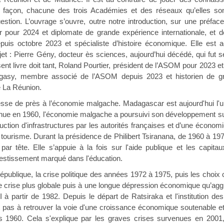
ur façon, chacune des trois Académies et des réseaux qu’elles so
estion. L’ouvrage s’ouvre, outre notre introduction, sur une préfa
r pour 2024 et diplomate de grande expérience internationale, et d
s octobre 2023 et spécialiste d’histoire économique. Elle est a
ojet : Pierre Gény, docteur ès sciences, aujourd’hui décédé, qui fut 
ésent livre doit tant, Roland Pourtier, président de l’ASOM pour 2023
gasy, membre associé de l’ASOM depuis 2023 et historien de gra
e La Réunion.
éresse de près à l’économie malgache. Madagascar est aujourd'hui l
nue en 1960, l'économie malgache a poursuivi son développement sur l
ruction d'infrastructures par les autorités françaises et d’une écono
 le tourisme. Durant la présidence de Philibert Tsiranana, de 1960 à 
par tête. Elle s’appuie à la fois sur l'aide publique et les capita
nvestissement marqué dans l'éducation.
ublique, la crise politique des années 1972 à 1975, puis les choix co
le crise plus globale puis à une longue dépression économique qu’agg
à partir de 1982. Depuis le départ de Ratsiraka et l'institution d
nt pas à retrouver la voie d'une croissance économique soutenable 
s 1960. Cela s'explique par les graves crises survenues en 2001,