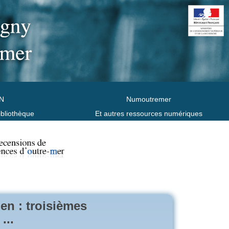
N
Numoutremer
ibliothèque
Et autres ressources numériques
en : troisièmes
...