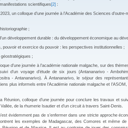
 manifestations scientifiques
[2]
:
s 2023, un colloque d’une journée à l’Académie des Sciences d’outre-
storiographie ;
 développement durable : du développement économique au déve
uvoir et exercice du pouvoir : les perspectives institutionnelles ;
ostratégiques ;
loque d’une journée à l’académie nationale malgache, sur des thèmes d
suivi d’un voyage d’étude de six jours (Antananarivo - Ambohi
tra - Antananarivo). À Antananarivo, le séjour des représentan
iens plus informels entre l’Académie nationale malgache et l’ASOM,
La Réunion, colloque d’une journée pour conclure les travaux et sui
Vallée, de la rhumerie Isautier et d’un circuit à travers Saint-Denis.
e n’est évidemment pas de s’enfermer dans une stricte approche éco
montrent les exemples de Madagascar, des Comores et même de 
Réunion et de Maurice. Il est au contraire de jouer des connaiss