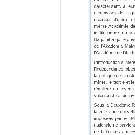
caractérisent, à le
dimensions de la qu
sciences d’outre-me
même Académie depui
institutionnels du pr
Barjot et à qui le pr
de l’Akademia Mala
l’Académie de l’île d
L’introduction s’int
l'indépendance, obte
la politique de const
mines, le textile et
régulière du revenu 
volontariste et un i
Sous la Deuxième Rép
la voie à une nouvel
imposées par le FMI 
nationale ne parvie
de la fin des année