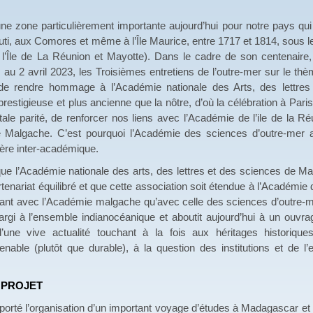
ne zone particulièrement importante aujourd’hui pour notre pays qui
ti, aux Comores et même à l’Île Maurice, entre 1717 et 1814, sous le 
 l’Île de La Réunion et Mayotte). Dans le cadre de son centenair
au 2 avril 2023, les Troisièmes entretiens de l’outre-mer sur le thè
is de rendre hommage à l’Académie nationale des Arts, des lett
s prestigieuse et plus ancienne que la nôtre, d’où la célébration à P
tale parité, de renforcer nos liens avec l’Académie de l’ile de la Ré
e Malgache. C’est pourquoi l’Académie des sciences d’outre-mer a
tère inter-académique.
ue l’Académie nationale des arts, des lettres et des sciences de M
tenariat équilibré et que cette association soit étendue à l’Académie
e tant avec l’Académie malgache qu’avec celle des sciences d’outre-
argi à l’ensemble indianocéanique et aboutit aujourd’hui à un ouvrage
’une vive actualité touchant à la fois aux héritages historiques
nable (plutôt que durable), à la question des institutions et de l
X PROJET
porté l’organisation d’un important voyage d’études à Madagascar et