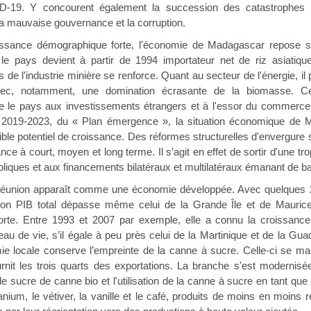
D-19. Y concourent également la succession des catastrophes na
e, la mauvaise gouvernance et la corruption.
sance démographique forte, l'économie de Madagascar repose sur l
, le pays devient à partir de 1994 importateur net de riz asiati
de l'industrie minière se renforce. Quant au secteur de l'énergie, il
ec, notamment, une domination écrasante de la biomasse. Cep
le pays aux investissements étrangers et à l'essor du commerce e
 2019-2023, du « Plan émergence », la situation économique de M
ible potentiel de croissance. Des réformes structurelles d'envergure 
nce à court, moyen et long terme. Il s’agit en effet de sortir d'une 
liques et aux financements bilatéraux et multilatéraux émanant de bai
éunion apparaît comme une économie développée. Avec quelques 2
on PIB total dépasse même celui de la Grande Île et de Maur
forte. Entre 1993 et 2007 par exemple, elle a connu la croissance l
u de vie, s’il égale à peu près celui de la Martinique et de la Gua
mie locale conserve l’empreinte de la canne à sucre. Celle-ci se mai
urnit les trois quarts des exportations. La branche s'est modernisée
 sucre de canne bio et l'utilisation de la canne à sucre en tant que
anium, le vétiver, la vanille et le café, produits de moins en moins r