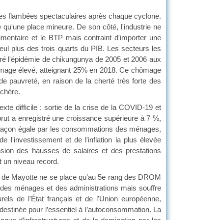
 des flambées spectaculaires après chaque cyclone.
u'une place mineure. De son côté, l'industrie ne
oalimentaire et le BTP mais contraint d'importer une
i seul plus des trois quarts du PIB. Les secteurs les
é l'épidémie de chikungunya de 2005 et 2006 aux
ômage élevé, atteignant 25% en 2018. Ce chômage
pauvreté, en raison de la cherté très forte des
chère.
xte difficile : sortie de la crise de la COVID-19 et
ur brut a enregistré une croissance supérieure à 7 %,
e façon égale par les consommations des ménages,
l'investissement et de l'inflation la plus élevée
ansion des hausses de salaires et des prestations
t un niveau record.
île de Mayotte ne se place qu’au 5e rang des DROM
 des ménages et des administrations mais souffre
urels de l'État français et de l'Union européenne,
destinée pour l’essentiel à l’autoconsommation. La