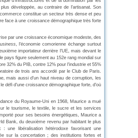
que d’infrastructures et de la domination par les
t plus développée, au contraire de l’artisanat. Son
 le commerce constitue un secteur très dense et peu
aire face à une croissance démographique très forte
érise par une croissance économique modeste, des
usiness
, l’économie comorienne échange surtout
uxième importateur derrière l’UE, mais devant le
et le pays figure seulement au 152e rang mondial sur
ore 32% du PIB, contre 12% pour l’industrie et 55%
ratoire de trois ans accordé par le Club de Paris.
aine, mais aussi d’un haut niveau de corruption, les
défi d’une croissance démographique forte, d’où
́pendance du Royaume-Uni en 1968, Maurice a mué
ur le tourisme, le textile, le sucre et les services
e importé pour ses besoins énergétiques, Maurice a
a World Bank, du deuxième revenu par habitant le plus
: une libéralisation hétérodoxe favorisant une
ée sur la concertation ; des institutions fortes et