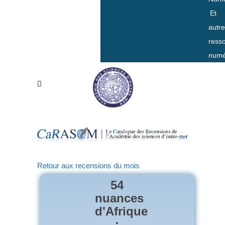
Et
autr
ress
numé
Retour aux recensions du mois
54
nuances
d'Afrique
: