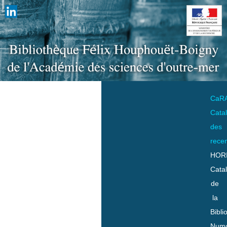
CaR
Cata
des
rece
HOR
Cata
de
la
Bibli
Numo