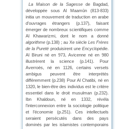
La Maison de la Sagesse
de Bagdad,
développée sous Al Maamûn (813-833)
initia un mouvement de traduction en arabe
d’ouvrages étrangers (p.137), faisant
émerger de nombreux scientifiques comme
Al Khawarizmi, dont le nom a donné
algorithme
(p.138) ; au Xe siècle
Les Frères
de la Pureté
produisirent une
Encyclopédie
.
Al Biruni né en 973, Avicenne né en 980
illustrèrent la science (p.141). Pour
Averroès, né en 1126, certains versets
ambigus peuvent être interprétés
différemment (p.238) Pour Al Chatibi, né en
1320, le bien-être des individus est le critère
essentiel dans le droit musulman (p.232).
Ibn Khaldoun, né en 1332, révéla
l’interconnexion entre la sociologie politique
et l’économie (p.251). Ces intellectuels
seraient persécutés dans des pays
dominés par les islamistes contemporains