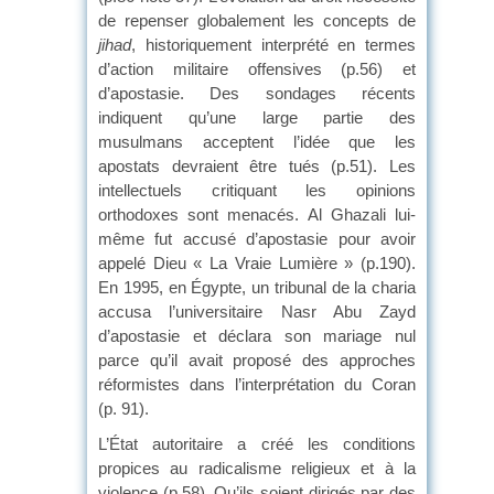
de repenser globalement les concepts de
jihad
, historiquement interprété en termes
d’action militaire offensives (p.56) et
d’apostasie. Des sondages récents
indiquent qu’une large partie des
musulmans acceptent l’idée que les
apostats devraient être tués (p.51). Les
intellectuels critiquant les opinions
orthodoxes sont menacés. Al Ghazali lui-
même fut accusé d’apostasie pour avoir
appelé Dieu « La Vraie Lumière » (p.190).
En 1995, en Égypte, un tribunal de la charia
accusa l’universitaire Nasr Abu Zayd
d’apostasie et déclara son mariage nul
parce qu’il avait proposé des approches
réformistes dans l’interprétation du Coran
(p. 91).
L’État autoritaire a créé les conditions
propices au radicalisme religieux et à la
violence (p.58). Qu’ils soient dirigés par des