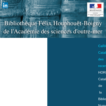
CaR
Cata
des
rece
HOR
Cata
de
la
Bibli
Numo