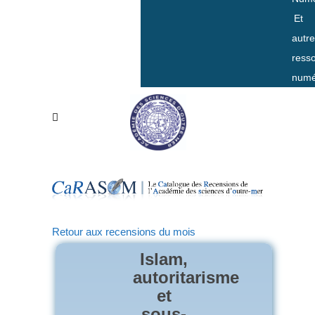
Et
autr
ress
numé
Retour aux recensions du mois
Islam,
autoritarisme
et
sous-