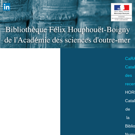
CaR
Cata
des
rece
HOR
Cata
de
la
Bibli
Numo