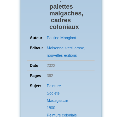
palettes
malgaches,
cadres
coloniaux
Auteur
Pauline Monginot
Editeur
Maisonneuve&Larose,
nouvelles éditions
Date
2022
Pages
362
Sujets
Peinture
Société
Madagascar
1800-....
Peinture coloniale