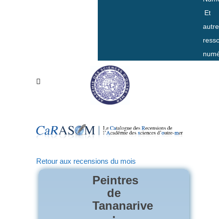
Et
autr
ress
numé
Retour aux recensions du mois
Peintres
de
Tananarive
: