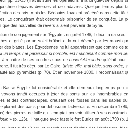
leur pp. 53-55 (Il avait suivi les opérations à la longue-vue depuis 
 jonchée d'épaves diverses et de cadavres. Quelque temps plus ta
ration des bris, mais les Bédouins l'avaient précédé dans cette tâche
res. Le conquérant était désormais prisonnier de sa conquête. La pes
s que des nouvelles de revers allaient parvenir de Syrie.
ion de son jugement sur l'Égypte : en juillet 1798, il décrit à sa sœur u
s et grillé par un soleil brûlant et la nuit dévoré par les moustique
ger des blattes. Les Égyptiennes ne lui apparaissent que comme de
t
ui un temps me paraissait si horrible, est maintenant comme mon lie
 à renaître de ses cendres sous ce
nouvel Alexandre
qu'était pour 
nche, il fut très déçu par Le Caire, (
triste ville, mal bâtie, sans ordre
eauté aux pyramides (p. 70). Et en novembre 1800, il reconnaissait 
n Basse-Égypte fut considérable et elle demeura longtemps peu 
voyons tantôt occupés à jeter des ponts sur les innombrables can
utes et des contrescarpes, creusant des fossés dans les sables du
explorant des oasis pour débusquer l'adversaire. En décembre 1799,
us) des pierres de taille qu'il comptait pouvoir utiliser à ses construct
ouin
» (p. 126). Il inaugure avec faste le fort Burlos en août 1799 (p. 