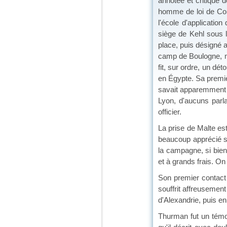
annotée et critique 
homme de loi de Colm
l'école d'application
siège de Kehl sous l
place, puis désigné a
camp de Boulogne, mai
fit, sur ordre, un dé
en Égypte. Sa premièr
savait apparemment qu
Lyon, d'aucuns parla
officier.
La prise de Malte est
beaucoup apprécié so
la campagne, si bien
et à grands frais. On 
Son premier contact a
souffrit affreusement 
d'Alexandrie, puis en
Thurman fut un témoi