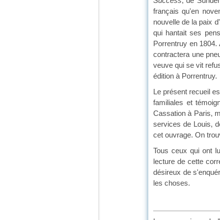
Success
, de Sunder
français qu'en novem
nouvelle de la paix d
qui hantait ses pen
Porrentruy en 1804. A
contractera une pneu
veuve qui se vit refu
édition à Porrentruy.
Le présent recueil es
familiales et témoi
Cassation à Paris, m
services de Louis, 
cet ouvrage. On trouv
Tous ceux qui ont lu
lecture de cette corr
désireux de s'enquér
les choses.