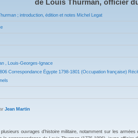
de Louis Thurman, officier d
hurman ; introduction, édition et notes Michel Legat
ve
n , Louis-Georges-Ignace
806
Correspondance Égypte
1798-1801 (Occupation française)
Réci
nels
par
Jean Martin
s ouvrages d'histoire militaire, notamment sur les armées de 