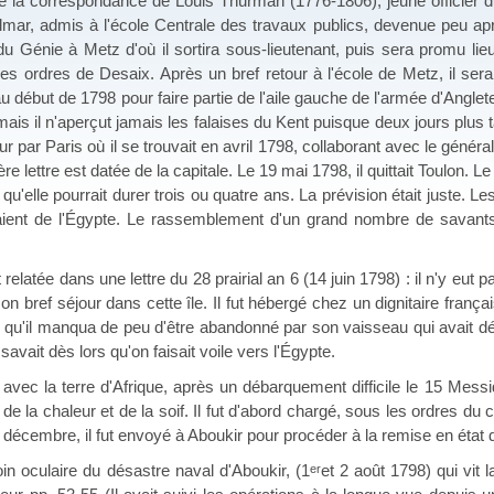
de la correspondance de Louis Thurman (1776-1806), jeune officier 
ar, admis à l'école Centrale des travaux publics, devenue peu aprè
 du Génie à Metz d'où il sortira sous-lieutenant, puis sera promu lie
es ordres de Desaix. Après un bref retour à l'école de Metz, il ser
u début de 1798 pour faire partie de l'aile gauche de l'armée d'Anglete
s il n'aperçut jamais les falaises du Kent puisque deux jours plus tar
tour par Paris où il se trouvait en avril 1798, collaborant avec le gén
e lettre est datée de la capitale. Le 19 mai 1798, il quittait Toulon. Le
'elle pourrait durer trois ou quatre ans. La prévision était juste. Les
ient de l'Égypte. Le rassemblement d'un grand nombre de savants et
 relatée dans une lettre du 28 prairial an 6 (14 juin 1798) : il n'y e
n bref séjour dans cette île. Il fut hébergé chez un dignitaire franç
 qu'il manqua de peu d'être abandonné par son vaisseau qui avait déjà
savait dès lors qu'on faisait voile vers l'Égypte.
vec la terre d'Afrique, après un débarquement difficile le 15 Messido
de la chaleur et de la soif. Il fut d'abord chargé, sous les ordres du co
 décembre, il fut envoyé à Aboukir pour procéder à la remise en état de
n oculaire du désastre naval d'Aboukir, (1
et 2 août 1798) qui vit l
er