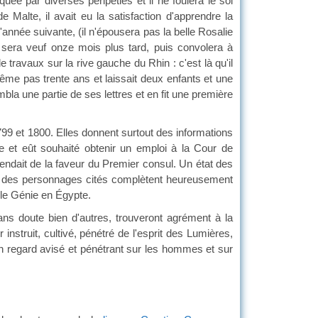
uée par diverses péripéties et il ne foulera le sol
 Malte, il avait eu la satisfaction d'apprendre la
l'année suivante, (il n'épousera pas la belle Rosalie
 sera veuf onze mois plus tard, puis convolera à
 travaux sur la rive gauche du Rhin : c'est là qu'il
ême pas trente ans et laissait deux enfants et une
bla une partie de ses lettres et en fit une première
799 et 1800. Elles donnent surtout des informations
e et eût souhaité obtenir un emploi à la Cour de
endait de la faveur du Premier consul. Un état des
es des personnages cités complètent heureusement
 le Génie en Égypte.
ans doute bien d'autres, trouveront agrément à la
nstruit, cultivé, pénétré de l'esprit des Lumières,
un regard avisé et pénétrant sur les hommes et sur