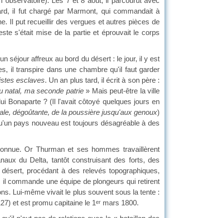
un observatoire). Les 7 et 8 août, il parcourut avec
rd, il fut chargé par Marmont, qui commandait à
. Il put recueillir des vergues et autres pièces de
te s'était mise de la partie et éprouvait le corps
n séjour affreux au bord du désert : le jour, il y est
s, il transpire dans une chambre qu'il faut garder
ristes esclaves
. Un an plus tard, il écrit à son père :
u natal, ma seconde patrie
» Mais peut-être la ville
lui Bonaparte ? (Il l'avait côtoyé quelques jours en
, sale, dégoûtante, de la poussière jusqu'aux genoux
)
qu'un pays nouveau est toujours désagréable à des
connue. Or Thurman et ses hommes travaillèrent
aux du Delta, tantôt construisant des forts, des
 désert, procédant à des relevés topographiques,
 il commande une équipe de plongeurs qui retirent
ions. Lui-même vivait le plus souvent sous la tente :
127) et est promu capitaine le 1
mars 1800.
er