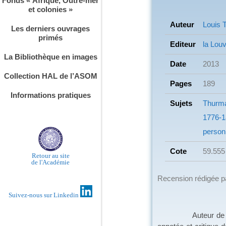
Fonds « Afrique, Outre-mer
et colonies »
Auteur
Louis T
Les derniers ouvrages
primés
Editeur
la Lou
La Bibliothèque en images
Date
2013
Collection HAL de l’ASOM
Pages
189
Informations pratiques
Sujets
Thurma
1776-1
person
Cote
59.555
Retour au site
de l'Académie
Recension rédigée 
Suivez-nous sur Linkedin
Auteur de plusieur