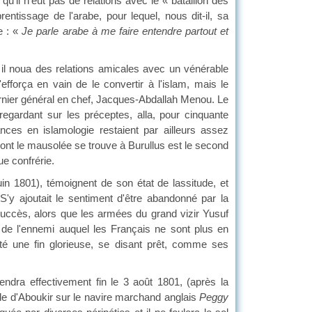
qu'il n'eut pas de relations avec le « bataillon des
entissage de l'arabe, pour lequel, nous dit-il, sa
e : «
Je parle arabe à me faire entendre partout et
 il noua des relations amicales avec un vénérable
efforça en vain de le convertir à l'islam, mais le
ernier général en chef, Jacques-Abdallah Menou. Le
gardant sur les préceptes, alla, pour cinquante
ces en islamologie restaient par ailleurs assez
ont le mausolée se trouve à Burullus est le second
ue confrérie.
in 1801), témoignent de son état de lassitude, et
'y ajoutait le sentiment d'être abandonné par la
 succès, alors que les armées du grand vizir Yusuf
e de l'ennemi auquel les Français ne sont plus en
ité une fin glorieuse, se disant prêt, comme ses
dra effectivement fin le 3 août 1801, (après la
ade d'Aboukir sur le navire marchand anglais
Peggy