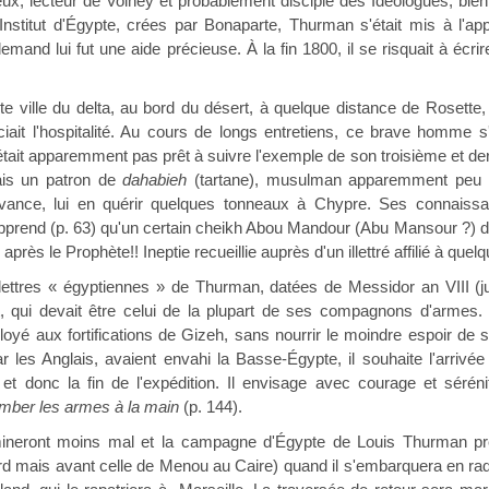
eux, lecteur de Volney et probablement disciple des Idéologues, bien 
Institut d'Égypte, crées par Bonaparte, Thurman s'était mis à l'appr
emand lui fut une aide précieuse. À la fin 1800, il se risquait à écrir
e ville du delta, au bord du désert, à quelque distance de Rosette,
ciait l'hospitalité. Au cours de longs entretiens, ce brave homme s'
'était apparemment pas prêt à suivre l'exemple de son troisième et d
ais un patron de
dahabieh
(tartane), musulman apparemment peu re
vance, lui en quérir quelques tonneaux à Chypre. Ses connaissan
 apprend (p. 63) qu'un certain cheikh Abou Mandour (Abu Mansour ?) d
rès le Prophète!! Ineptie recueillie auprès d'un illettré affilié à quelq
lettres « égyptiennes » de Thurman, datées de Messidor an VIII (ju
qui devait être celui de la plupart de ses compagnons d'armes. S
ployé aux fortifications de Gizeh, sans nourrir le moindre espoir de
 les Anglais, avaient envahi la Basse-Égypte, il souhaite l'arrivé
 et donc la fin de l'expédition. Il envisage avec courage et sérén
mber les armes à la main
(p. 144).
neront moins mal et la campagne d'Égypte de Louis Thurman pren
iard mais avant celle de Menou au Caire) quand il s'embarquera en r