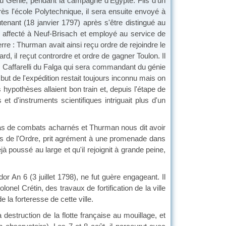
du Génie, pendant la campagne d'Égypte. Fils d'un
s l'école Polytechnique, il sera ensuite envoyé à
utenant (18 janvier 1797) après s'être distingué au
a affecté à Neuf-Brisach et employé au service de
rre : Thurman avait ainsi reçu ordre de rejoindre le
d, il reçut contrordre et ordre de gagner Toulon. Il
éral Caffarelli du Falga qui sera commandant du génie
 but de l'expédition restait toujours inconnu mais on
 hypothèses allaient bon train et, depuis l'étape de
 d'instruments scientifiques intriguait plus d'un
ut pas de combats acharnés et Thurman nous dit avoir
ais de l'Ordre, prit agrément à une promenade dans
 poussé au large et qu'il rejoignit à grande peine,
r An 6 (3 juillet 1798), ne fut guère engageant. Il
lonel Crétin, des travaux de fortification de la ville
 la forteresse de cette ville.
a destruction de la flotte française au mouillage, et