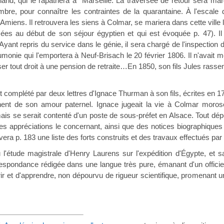
land, qui le rapatriera à Marseille. La traversée de retour sera marq
bre, pour connaître les contraintes de la quarantaine. À l'escale de
'Amiens. Il retrouvera les siens à Colmar, se mariera dans cette ville 
sées au début de son séjour égyptien et qui est évoquée p. 47). Il
yant repris du service dans le génie, il sera chargé de l'inspection de
monie qui l'emportera à Neuf-Brisach le 20 février 1806. Il n'avait m
ser tout droit à une pension de retraite…En 1850, son fils Jules rassem
t complété par deux lettres d'Ignace Thurman à son fils, écrites en 1
gnent de son amour paternel. Ignace jugeait la vie à Colmar moros
ais se serait contenté d'un poste de sous-préfet en Alsace. Tout dép
des appréciations le concernant, ainsi que des notices biographiqu
era p. 183 une liste des forts construits et des travaux effectués par
 l'étude magistrale d'Henry Laurens sur l'expédition d'Égypte, et s
espondance rédigée dans une langue très pure, émanant d'un officier i
ir et d'apprendre, non dépourvu de rigueur scientifique, promenant 