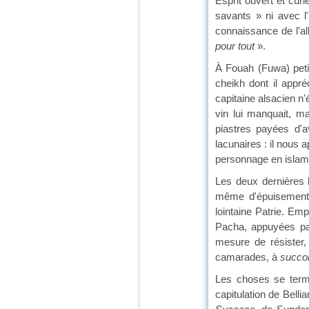
Esprit ouvert et curi
savants » ni avec l'
connaissance de l'all
pour tout
».
À Fouah (Fuwa) petit
cheikh dont il appré
capitaine alsacien n
vin lui manquait, m
piastres payées d'a
lacunaires : il nous
personnage en islam ap
Les deux dernières 
même d'épuisement, 
lointaine Patrie. Em
Pacha, appuyées par
mesure de résister,
camarades, à
succo
Les choses se termi
capitulation de Bell