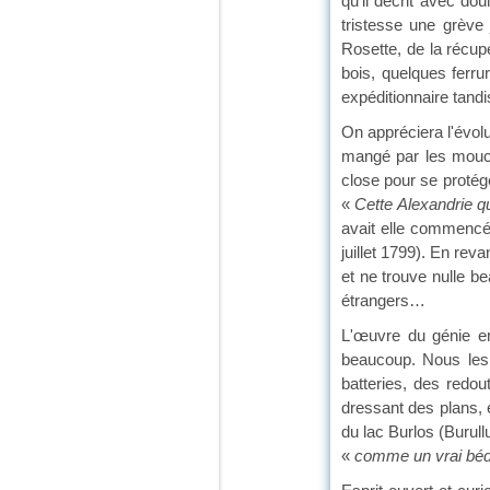
qu'il décrit avec dou
tristesse une grève
Rosette, de la récupé
bois, quelques ferru
expéditionnaire tandi
On appréciera l'évolut
mangé par les mouche
close pour se proté
«
Cette Alexandrie q
avait elle commencé
juillet 1799). En reva
et ne trouve nulle b
étrangers…
L'œuvre du génie e
beaucoup. Nous les 
batteries, des redo
dressant des plans, 
du lac Burlos (Burull
«
comme un vrai béd