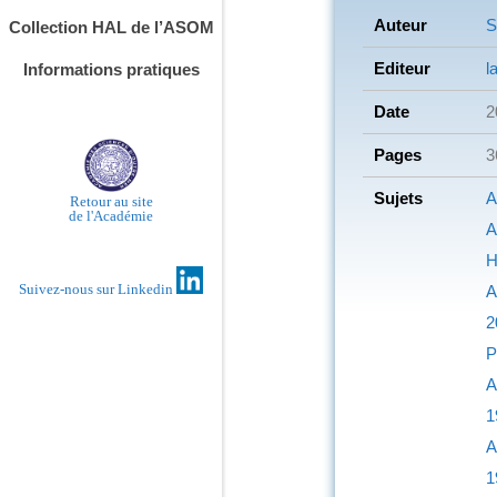
Auteur
S
Collection HAL de l’ASOM
Editeur
l
Informations pratiques
Date
2
Pages
3
Sujets
A
Retour au site
de l'Académie
A
H
Suivez-nous sur Linkedin
A
2
P
A
1
A
1