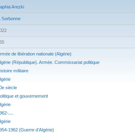
aphia Arezki
a Sorbonne
022
65
rmée de libération nationale (Algérie)
lgérie (République). Armée. Commissariat politique
istoire militaire
lgérie
0e siècle
olitique et gouvernement
lgérie
962-....
lgérie
954-1962 (Guerre d'Algérie)