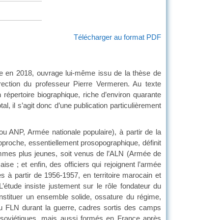
Télécharger au format PDF
tre en 2018, ouvrage lui-même issu de la thèse de
rection du professeur Pierre Vermeren. Au texte
répertoire biographique, riche d’environ quarante
al, il s’agit donc d’une publication particulièrement
(ou ANP, Armée nationale populaire), à partir de la
pproche, essentiellement prosopographique, définit
ommes plus jeunes, soit venus de l’ALN (Armée de
aise ; et enfin, des officiers qui rejoignent l’armée
 à partir de 1956-1957, en territoire marocain et
 L’étude insiste justement sur le rôle fondateur du
onstituer un ensemble solide, ossature du régime,
 au FLN durant la guerre, cadres sortis des camps
s soviétiques, mais aussi formés en France après