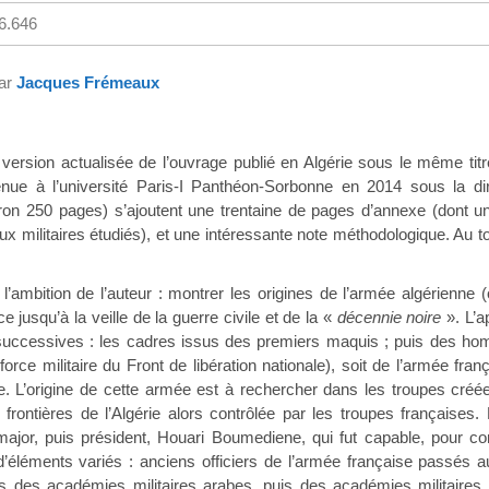
6.646
par
Jacques Frémeaux
a version actualisée de l’ouvrage publié en Algérie sous le même ti
nue à l’université Paris-I Panthéon-Sorbonne en 2014 sous la di
ron 250 pages) s’ajoutent une trentaine de pages d’annexe (dont un 
ux militaires étudiés), et une intéressante note méthodologique. Au tot
 l’ambition de l’auteur : montrer les origines de l’armée algérienne 
 jusqu’à la veille de la guerre civile et de la «
décennie noire
». L’a
 successives : les cadres issus des premiers maquis ; puis des h
 force militaire du Front de libération nationale), soit de l’armée franç
. L’origine de cette armée est à rechercher dans les troupes créées
x frontières de l’Algérie alors contrôlée par les troupes françaises.
-major, puis président, Houari Boumediene, qui fut capable, pour c
 d’éléments variés : anciens officiers de l’armée française passés
is des académies militaires arabes, puis des académies militaire