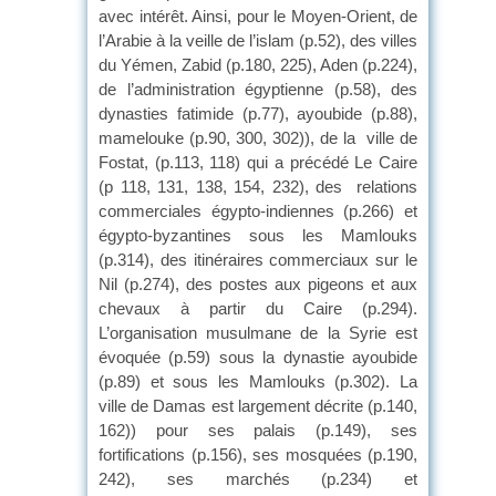
avec intérêt. Ainsi, pour le Moyen-Orient, de
l’Arabie à la veille de l’islam (p.52), des villes
du Yémen, Zabid (p.180, 225), Aden (p.224),
de l’administration égyptienne (p.58), des
dynasties fatimide (p.77), ayoubide (p.88),
mamelouke (p.90, 300, 302)), de la ville de
Fostat, (p.113, 118) qui a précédé Le Caire
(p 118, 131, 138, 154, 232), des relations
commerciales égypto-indiennes (p.266) et
égypto-byzantines sous les Mamlouks
(p.314), des itinéraires commerciaux sur le
Nil (p.274), des postes aux pigeons et aux
chevaux à partir du Caire (p.294).
L’organisation musulmane de la Syrie est
évoquée (p.59) sous la dynastie ayoubide
(p.89) et sous les Mamlouks (p.302). La
ville de Damas est largement décrite (p.140,
162)) pour ses palais (p.149), ses
fortifications (p.156), ses mosquées (p.190,
242), ses marchés (p.234) et