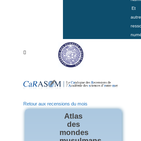
Et
autr
ress
numé
Retour aux recensions du mois
Atlas
des
mondes
musulmans