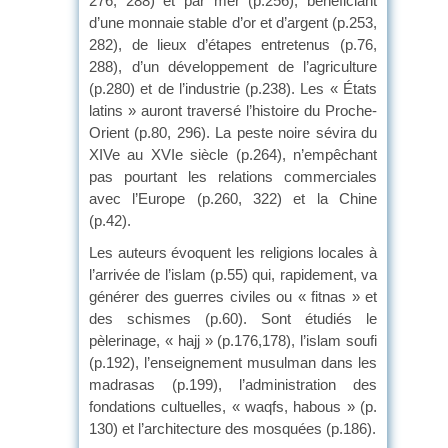
276, 288) et par mer (p.256), bénéficiant
d’une monnaie stable d’or et d’argent (p.253,
282), de lieux d’étapes entretenus (p.76,
288), d’un développement de l’agriculture
(p.280) et de l’industrie (p.238). Les « États
latins » auront traversé l’histoire du Proche-
Orient (p.80, 296). La peste noire sévira du
XIVe au XVIe siècle (p.264), n’empêchant
pas pourtant les relations commerciales
avec l’Europe (p.260, 322) et la Chine
(p.42).
Les auteurs évoquent les religions locales à
l’arrivée de l’islam (p.55) qui, rapidement, va
générer des guerres civiles ou « fitnas » et
des schismes (p.60). Sont étudiés le
pèlerinage, « hajj » (p.176,178), l’islam soufi
(p.192), l’enseignement musulman dans les
madrasas (p.199), l’administration des
fondations cultuelles, « waqfs, habous » (p.
130) et l’architecture des mosquées (p.186).