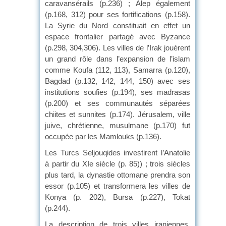
caravansérails (p.236) ; Alep également
(p.168, 312) pour ses fortifications (p.158).
La Syrie du Nord constituait en effet un
espace frontalier partagé avec Byzance
(p.298, 304,306). Les villes de l’Irak jouèrent
un grand rôle dans l’expansion de l’islam
comme Koufa (112, 113), Samarra (p.120),
Bagdad (p.132, 142, 144, 150) avec ses
institutions soufies (p.194), ses madrasas
(p.200) et ses communautés séparées
chiites et sunnites (p.174). Jérusalem, ville
juive, chrétienne, musulmane (p.170) fut
occupée par les Mamlouks (p.136).
Les Turcs Seljouqides investirent l’Anatolie
à partir du XIe siècle (p. 85)) ; trois siècles
plus tard, la dynastie ottomane prendra son
essor (p.105) et transformera les villes de
Konya (p. 202), Bursa (p.227), Tokat
(p.244).
La description de trois villes iraniennes,