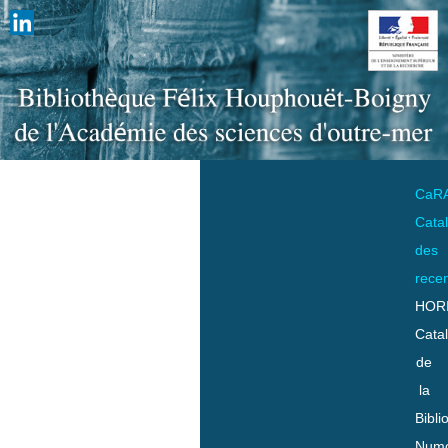
CaR
Cata
des
rece
HOR
Cata
de
la
Bibli
Numo