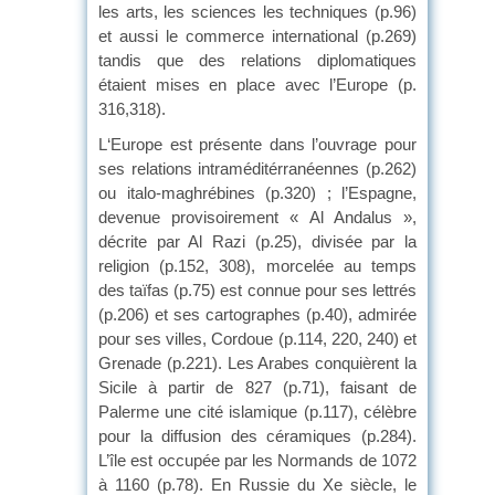
les arts, les sciences les techniques (p.96)
et aussi le commerce international (p.269)
tandis que des relations diplomatiques
étaient mises en place avec l’Europe (p.
316,318).
L‘Europe est présente dans l’ouvrage pour
ses relations intraméditérranéennes (p.262)
ou italo-maghrébines (p.320) ; l’Espagne,
devenue provisoirement « Al Andalus »,
décrite par Al Razi (p.25), divisée par la
religion (p.152, 308), morcelée au temps
des taïfas (p.75) est connue pour ses lettrés
(p.206) et ses cartographes (p.40), admirée
pour ses villes, Cordoue (p.114, 220, 240) et
Grenade (p.221). Les Arabes conquièrent la
Sicile à partir de 827 (p.71), faisant de
Palerme une cité islamique (p.117), célèbre
pour la diffusion des céramiques (p.284).
L’île est occupée par les Normands de 1072
à 1160 (p.78). En Russie du Xe siècle, le