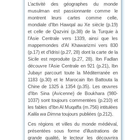
L’activité des géographes du monde
musulman est passionnante comme le
montrent leurs cartes comme celle,
mondiale d’Ibn Hawqal au Xe siècle (p.19)
et celle de Qazvini (p.38) de la Turquie à
l’Asie Centrale vers 1339, ainsi que les
mappemondes d’Al Khawarizmi vers 830
(p.17) et d’Idrisi (p.27, 28) dont la carte de la
Sicile est reproduite (p.27, 28). Ibn Fadlan
découvre l’Asie Centrale en 921 (p.21), Ibn
Jubayr parcourt toute la Méditerranée en
1183 (p.30) et le Marocain Ibn Battouta la
Chine de 1325 à 1354 (p.35). Les œuvres
d’Ibn Sina (Avicenne) de Boukhara (980-
1037) sont toujours commentées (p.210) et
les fables d’Ibn Al Muqaffa (m.756) intitulées
Kalila wa Dimna
toujours publiées (p.212).
Ces régions et villes du monde médiéval,
présentées sous forme d’illustrations de
grande qualité, le lecteur les découvrira