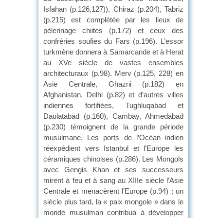
Isfahan (p.126,127)), Chiraz (p.204), Tabriz
(p.215) est complétée par les lieux de
pèlerinage chiites (p.172) et ceux des
confréries soufies du Fars (p.196). L’essor
turkmène donnera à Samarcande et à Herat
au XVe siècle de vastes ensembles
architecturaux (p.98). Merv (p.125, 228) en
Asie Centrale, Ghazni (p.182) en
Afghanistan, Delhi (p.82) et d’autres villes
indiennes fortifiées, Tughluqabad et
Daulatabad (p.160), Cambay, Ahmedabad
(p.230) témoignent de la grande période
musulmane. Les ports de l’Océan indien
réexpédient vers Istanbul et l’Europe les
céramiques chinoises (p.286). Les Mongols
avec Gengis Khan et ses successeurs
mirent à feu et à sang au XIIIe siècle l’Asie
Centrale et menacèrent l’Europe (p.94) ; un
siècle plus tard, la « paix mongole » dans le
monde musulman contribua à développer