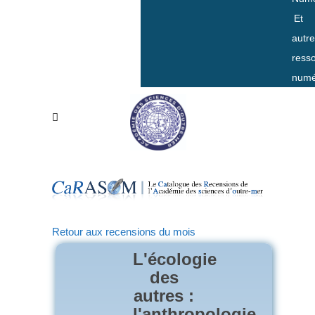
Et
autr
ress
numé
Retour aux recensions du mois
L'écologie
des
autres :
l'anthropologie