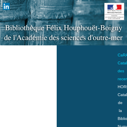
CaR
Cata
des
rece
HOR
Cata
de
la
Bibli
Numo