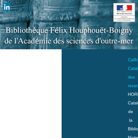
CaR
Cata
des
rece
HOR
Cata
de
la
Bibli
Numo