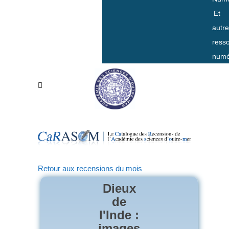
Et
autr
ress
numé
Retour aux recensions du mois
Dieux
de
l'Inde :
images