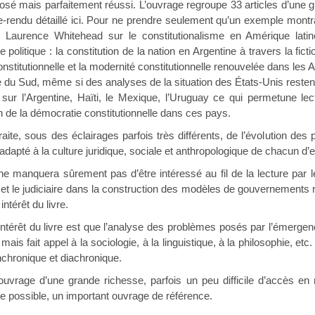
ais parfaitement réussi. L’ouvrage regroupe 33 articles d’une gra
rendu détaillé ici. Pour ne prendre seulement qu’un exemple montrant
 Laurence Whitehead sur le constitutionalisme en Amérique latine
 politique : la constitution de la nation en Argentine à travers la ficti
 constitutionnelle et la modernité constitutionnelle renouvelée dans l
du Sud, même si des analyses de la situation des États-Unis restent
sur l’Argentine, Haïti, le Mexique, l’Uruguay ce qui permetune lect
n de la démocratie constitutionnelle dans ces pays.
ous des éclairages parfois très différents, de l’évolution des p
 adapté à la culture juridique, sociale et anthropologique de chacun d’
era sûrement pas d’être intéressé au fil de la lecture par les r
atif et le judiciaire dans la construction des modèles de gouvernements
intérêt du livre.
du livre est que l’analyse des problèmes posés par l’émergence 
ais fait appel à la sociologie, à la linguistique, à la philosophie, etc
nchronique et diachronique.
’une grande richesse, parfois un peu difficile d’accès en rais
sans doute possible, un important ouv