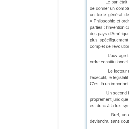
Le pari était osé m
de donner un compte-
un texte général de
« Philosophie et ordre
parties : l’invention
des pays d’Amérique 
plus spécifiquement 
complet de l’évolutio
L’ouvrage traite, s
ordre constitutionnel
Le lecteur ne manqu
l’exécutif, le législ
C’est là un important 
Un second intérêt 
proprement juridique m
est donc à la fois sy
Bref, un ouvrage d
deviendra, 