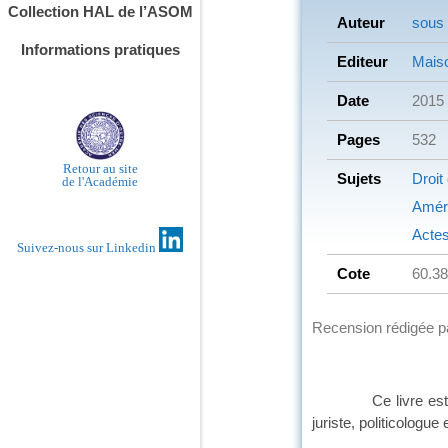
Collection HAL de l’ASOM
Auteur
sous 
Informations pratiques
Editeur
Mais
Date
2015
Pages
532
Retour au site
Sujets
Droit
de l'Académie
Amér
Actes
Suivez-nous sur Linkedin
Cote
60.3
Recension rédigée 
Ce livre est un ouvr
juriste, politicologue