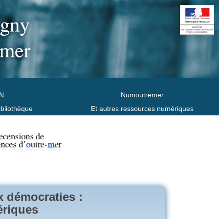
N
Numoutremer
ibliothèque
Et autres ressources numériques
x démocraties :
ériques