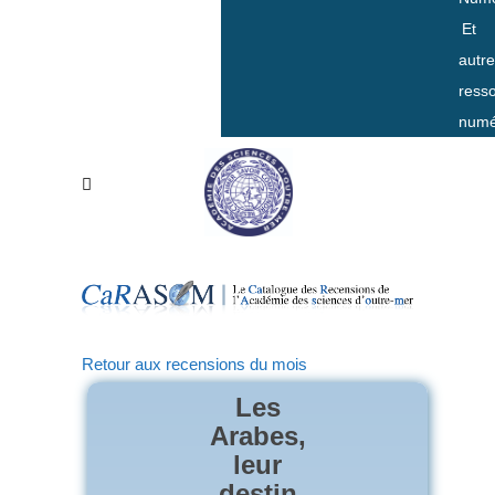
Et
autr
ress
numé
Retour aux recensions du mois
Les
Arabes,
leur
destin