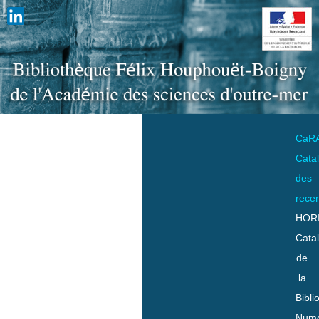
CaR
Cata
des
rece
HOR
Cata
de
la
Bibli
Numo