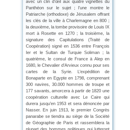
avec un clin d’œil aux quatre vignettes du
Panthéon sur le sujet ; l’une montre le
Patriarche (orthodoxe) de Jérusalem offrant
les clés de la ville à Charlemagne en 800 ;
la deuxième, la tombe provisoire de Louis IX
mort à Rosette en 1270 ; la troisième, la
signature des Capitulations (Traité de
Coopération) signé en 1536 entre François
Ier et le Sultan de Turquie Soliman ; la
quatrième, le consul de France à Alep en
1680, le Chevalier d’Arvieux connu pour ses
cartes de la Syrie. L’expédition de
Bonaparte en Egypte en 1798, comprenant
300 navires, 30.000 hommes de troupe et
177 savants, amorcera à partir de 1820 une
coopération culturelle avec Le Caire qui
durera jusqu’en 1953 et sera dénoncée par
Nasser. En juin 1913, le premier Congrès
panarabe se tiendra au siège de la Société
de Géographie de Paris et rassemblera la
plupart des hommes politiques qui lutteront