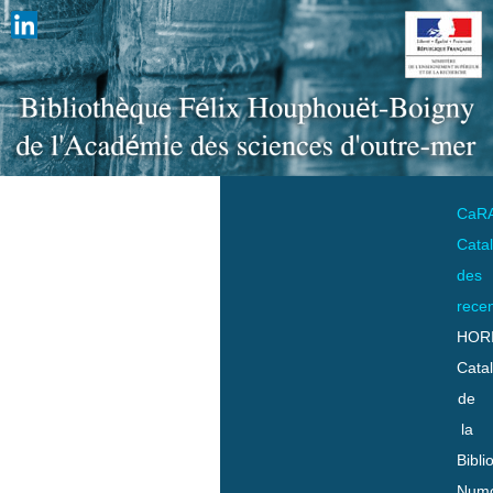
CaR
Cata
des
rece
HOR
Cata
de
la
Bibli
Numo