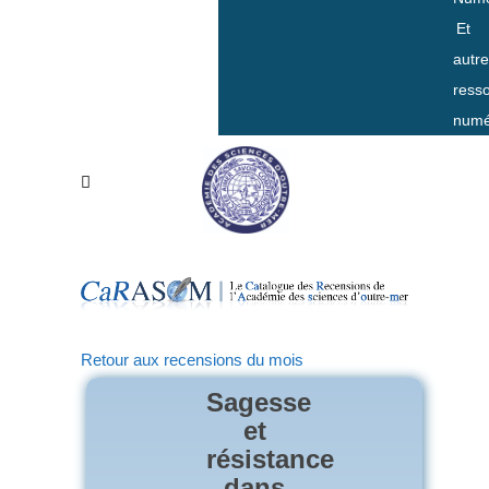
Et
autr
ress
numé
Retour aux recensions du mois
Sagesse
et
résistance
dans