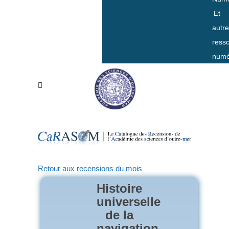
Et
autr
ress
numé
Retour aux recensions du mois
Histoire
universelle
de la
navigation