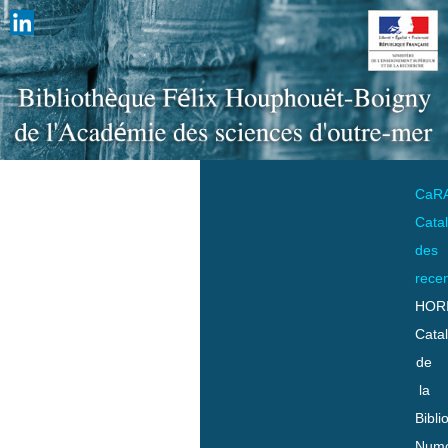
CaR
Cata
des
rece
HOR
Cata
de
la
Bibli
Numo