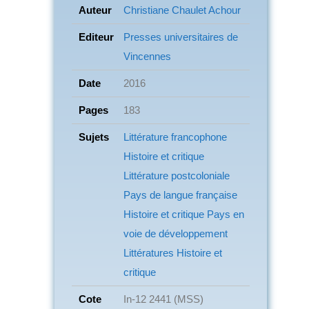
Auteur
Christiane Chaulet Achour
Editeur
Presses universitaires de
Vincennes
Date
2016
Pages
183
Sujets
Littérature francophone
Histoire et critique
Littérature postcoloniale
Pays de langue française
Histoire et critique Pays en
voie de développement
Littératures
Histoire et
critique
Cote
In-12 2441 (MSS)