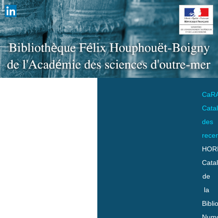
CaR
Cata
des
rece
HOR
Cata
de
la
Bibli
Numo