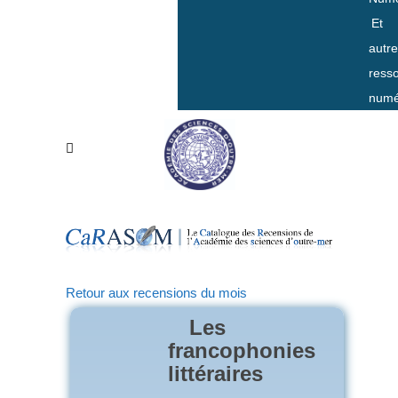
Et
autr
ress
numé
Retour aux recensions du mois
Les
francophonies
littéraires