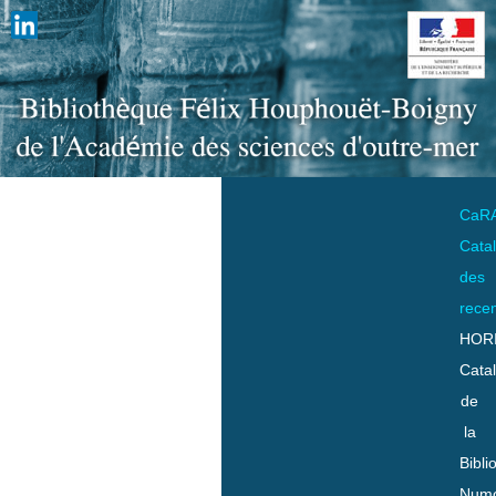
CaR
Cata
des
rece
HOR
Cata
de
la
Bibli
Numo