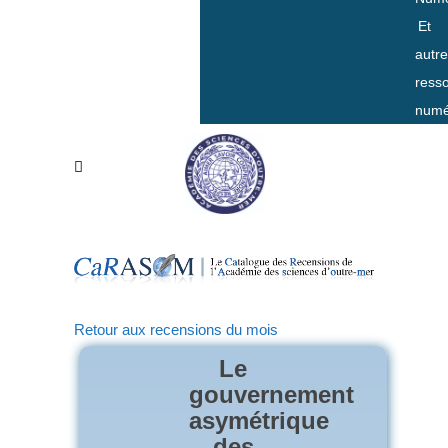
Et
autr
ress
numé
Retour aux recensions du mois
Le
gouvernement
asymétrique
des