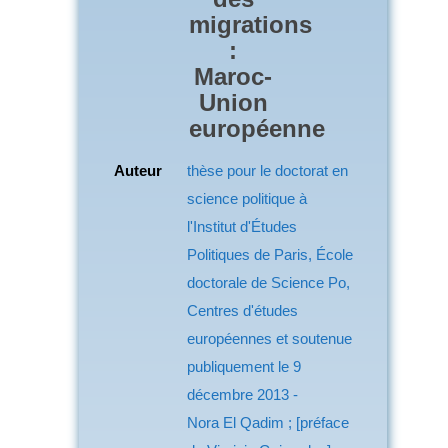
migrations
:
Maroc-
Union
européenne
Auteur
thèse pour le doctorat en
science politique à
l'Institut d'Études
Politiques de Paris, École
doctorale de Science Po,
Centres d'études
européennes et soutenue
publiquement le 9
décembre 2013 -
Nora El Qadim ; [préface