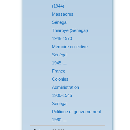
(1944)
Massacres
Sénégal
Thiaroye (Sénégal)
1945-1970
Mémoire collective
Sénégal
1945-....
France
Colonies
Administration
1900-1945
Sénégal
Politique et gouvernement
1960-....