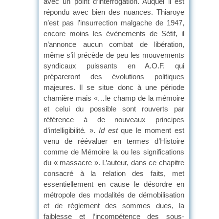
avec un point d’interrogation. Auquel il est
répondu avec bien des nuances. Thiaroye
n’est pas l’insurrection malgache de 1947,
encore moins les évènements de Sétif, il
n’annonce aucun combat de libération,
même s’il précède de peu les mouvements
syndicaux puissants en A.O.F. qui
prépareront des évolutions politiques
majeures. Il se situe donc à une période
charnière mais «
…
le champ de la mémoire
et celui du possible sont rouverts par
référence à de nouveaux principes
d’intelligibilité
.
».
Id est
que le moment est
venu de réévaluer en termes d’Histoire
comme de Mémoire la ou les significations
du « massacre ». L’auteur, dans ce chapitre
consacré à la relation des faits, met
essentiellement en cause le désordre en
métropole des modalités de démobilisation
et de règlement des sommes dues, la
faiblesse et l’incompétence des sous-