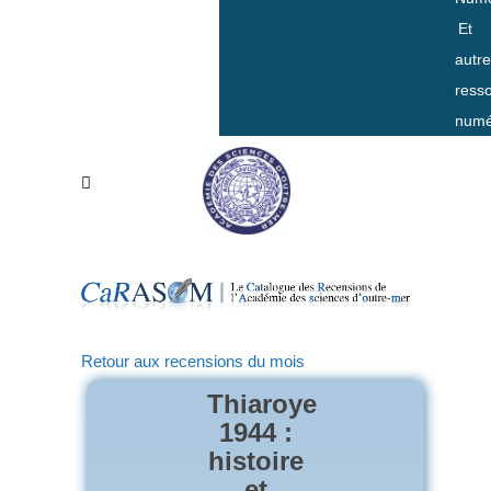
Et
autr
ress
numé
Retour aux recensions du mois
Thiaroye
1944 :
histoire
et