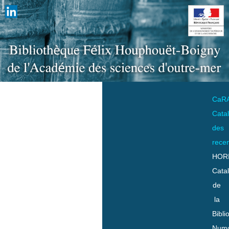
CaR
Cata
des
rece
HOR
Cata
de
la
Bibli
Numo