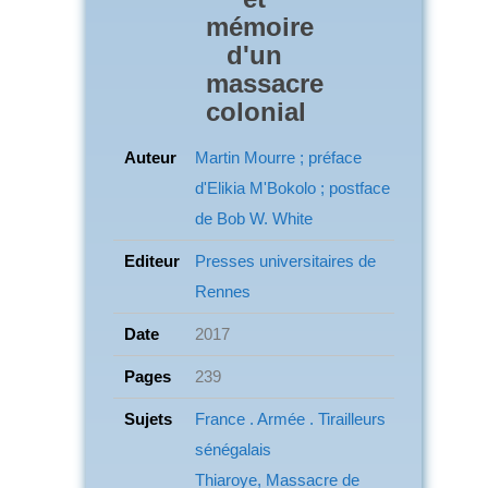
mémoire
d'un
massacre
colonial
Auteur
Martin Mourre ; préface
d'Elikia M'Bokolo ; postface
de Bob W. White
Editeur
Presses universitaires de
Rennes
Date
2017
Pages
239
Sujets
France . Armée . Tirailleurs
sénégalais
Thiaroye, Massacre de