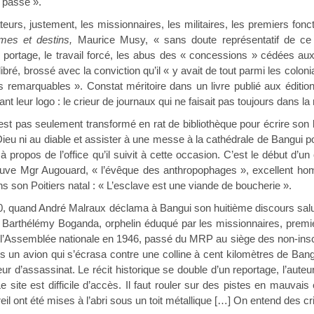
e passé ».
stement, les missionnaires, les militaires, les premiers fonctionna
es et destins,
Maurice Musy, « sans doute représentatif de ce 
Le portage, le travail forcé, les abus des « concessions » cédées 
ibré, brossé avec la conviction qu’il « y avait de tout parmi les colon
emarquables ». Constat méritoire dans un livre publié aux éditions 
 leur logo : le crieur de journaux qui ne faisait pas toujours dans la
 seulement transformé en rat de bibliothèque pour écrire son livre
Dieu ni au diable et assister à une messe à la cathédrale de Bangui pou
il à propos de l’office qu’il suivit à cette occasion. C’est le début d
ouve Mgr Augouard, « l’évêque des anthropophages », excellent homme
s son Poitiers natal : « L’esclave est une viande de boucherie ».
d André Malraux déclama à Bangui son huitième discours saluant
t Barthélémy Boganda, orphelin éduqué par les missionnaires, premi
l’Assemblée nationale en 1946, passé du MRP au siège des non-inscri
 un avion qui s’écrasa contre une colline à cent kilomètres de Bang
r d’assassinat. Le récit historique se double d’un reportage, l’auteur 
e site est difficile d’accès. Il faut rouler sur des pistes en mauvai
reil ont été mises à l’abri sous un toit métallique […] On entend des cr