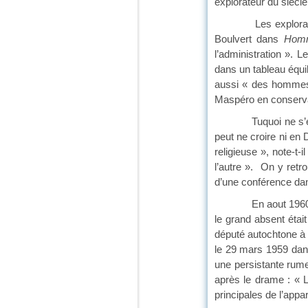
explorateur du siècl
Les explorateurs, ju
Boulvert dans
Homm
l’administration ». 
dans un tableau équil
aussi « des hommes r
Maspéro en conservant
Tuquoi ne s’est pas
peut ne croire ni en 
religieuse », note-t-
l’autre ». On y retr
d’une conférence dan
En aout 1960, quan
le grand absent étai
député autochtone à 
le 29 mars 1959 dans
une persistante rumeu
après le drame : « L
principales de l’appa