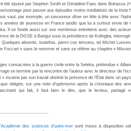
é épuisé par Stephen Smith et Géraldine Faes dans
Bokassa 1
e
 personnage pour passer aux épisodes moins médiatisés de la triste hi
 nous vaut, par exemple, un savoureux dîner en tête à tête avec l’
s années de jeunesse en France tandis que lui a surtout envie de ra
. Il se fonde aussi sur ses nombreux entretiens avec des acteurs d
omme de la DGSE à Bangui sous la présidence de Kolingba, interrogé fi
ré. Quelques absents, toutefois, parmi ces témoins, tel Michel Lunv
e Foccart » sans le nommer et sans se référer au chapitre « Missio
sacrées à la guerre civile entre la Seleka, prétendue « Alliance 
ouvrage se termine par la rencontre de l’auteur avec le directeur de l
 « incarne par son travail obstiné la présence de l’État dans un pays o
que obligée, sur une note d’optimisme après la chronique des ann
ascinant qui fait, il faut bien le dire, que le lecteur, partagé e
vre.
'
Académie des sciences d'outre-mer
sont mises à disposition s