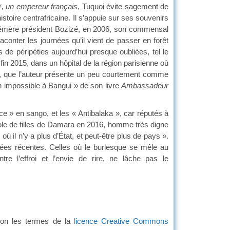
, un empereur français
, Tuquoi évite sagement de
r
stoire centrafricaine. Il s’appuie sur ses souvenirs
éphémère président Bozizé, en 2006, son commensal
conter les journées qu’il vient de passer en forêt
e péripéties aujourd’hui presque oubliées, tel le
n 2015, dans un hôpital de la région parisienne où
en, que l’auteur présente un peu courtement comme
n impossible à Bangui » de son livre
Ambassadeur
» en sango, et les « Antibalaka », car réputés à
’école de filles de Damara en 2016, homme très digne
ù il n’y a plus d’État, et peut-être plus de pays ».
ées récentes. Celles où le burlesque se mêle au
ntre l’effroi et l’envie de rire, ne lâche pas le
elon les termes de la
licence Creative Commons