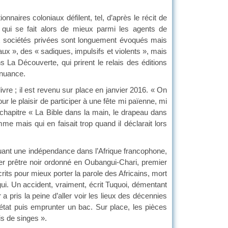
ires coloniaux défilent, tel, d’après le récit de
qui se fait alors de mieux parmi les agents de
aux sociétés privées sont longuement évoqués mais
iaux », des « sadiques, impulsifs et violents », mais
La Découverte, qui prirent le relais des éditions
 nuance.
 ; il est revenu sur place en janvier 2016. « On
r le plaisir de participer à une fête mi païenne, mi
’un chapitre « La Bible dans la main, le drapeau dans
 mais qui en faisait trop quand il déclarait lors
 une indépendance dans l’Afrique francophone,
er prêtre noir ordonné en Oubangui-Chari, premier
ts pour mieux porter la parole des Africains, mort
ui. Un accident, vraiment, écrit Tuquoi, démentant
a pris la peine d’aller voir les lieux des décennies
s état puis emprunter un bac. Sur place, les pièces
is de singes ».