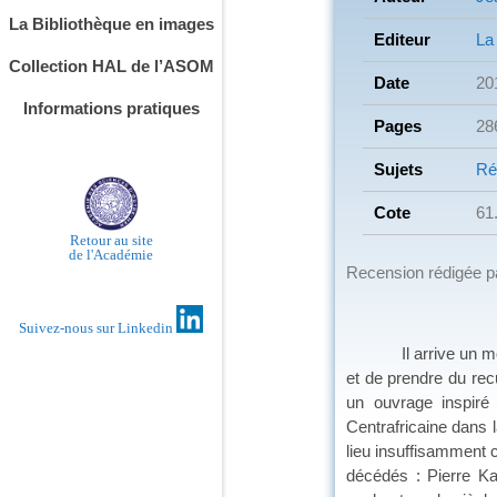
La Bibliothèque en images
Editeur
La
Collection HAL de l’ASOM
Date
20
Informations pratiques
Pages
28
Sujets
Ré
Cote
61
Retour au site
de l'Académie
Recension rédigée 
Suivez-nous sur Linkedin
Il arrive un moment
et de prendre du recu
un ouvrage inspiré 
Centrafricaine dans 
lieu insuffisamment 
décédés : Pierre Kal