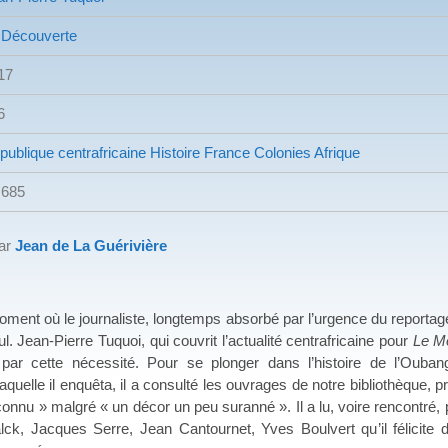
 Découverte
17
6
publique centrafricaine
Histoire France
Colonies
Afrique
.685
par
Jean de La Guérivière
 où le journaliste, longtemps absorbé par l’urgence du reportage à
l. Jean-Pierre Tuquoi, qui couvrit l’actualité centrafricaine pour
Le M
par cette nécessité. Pour se plonger dans l’histoire de l’Oubang
laquelle il enquêta, il a consulté les ouvrages de notre bibliothèqu
connu » malgré « un décor un peu suranné ». Il a lu, voire rencontr
ck, Jacques Serre, Jean Cantournet, Yves Boulvert qu’il félicite d