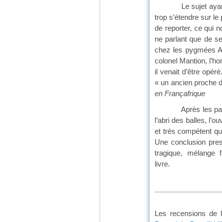
Le sujet ayant ét
trop s’étendre sur le
de reporter, ce qui
ne parlant que de se
chez les pygmées Aka
colonel Mantion, l’h
il venait d’être opé
« un ancien proche d
en Françafrique
Après les pages con
l’abri des balles, l’
et très compétent qui
Une conclusion pres
tragique, mélange f
li
Les recensions de l