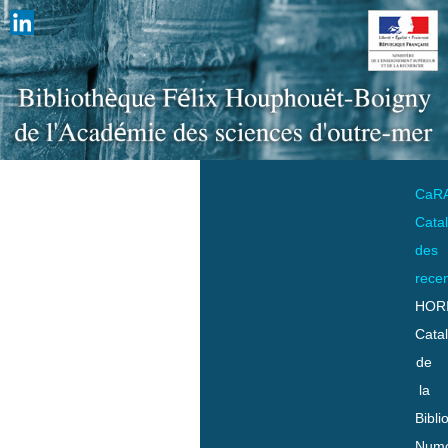
CaR
Cata
des
rece
HOR
Cata
de
la
Bibli
Numo