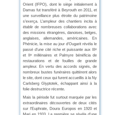
Orient (IFPO), dont le siège initialement à
Damas fut transféré à Beyrouth en 2011, et
une surveillance plus étroite du patrimoine
s’exerça. L’ampleur des chantiers incita à
établir de nombreuses collaborations avec
des missions étrangères, danoises, belges,
anglaises, allemandes, américaines. En
Phénicie, la mise au jour d’Ougarit révéla le
passé d’une cité riche et puissante aux III
e
et II
millénaires et Palmyre bénéficia de
e
restaurations et de fouilles de grande
ampleur. En vertu des accords signés, de
nombreux bustes funéraires quittèrent alors
le site, dont ceux qui furent accueillis à la Ny
Carlsberg Glyptotek, échappant ainsi à la
folie destructrice récente.
Mais la période fut surtout marquée par les
extraordinaires découvertes de deux cités
sur l’Euphrate, Doura Europos en 1920 et
Mari en 1933. La première se révéla d’une