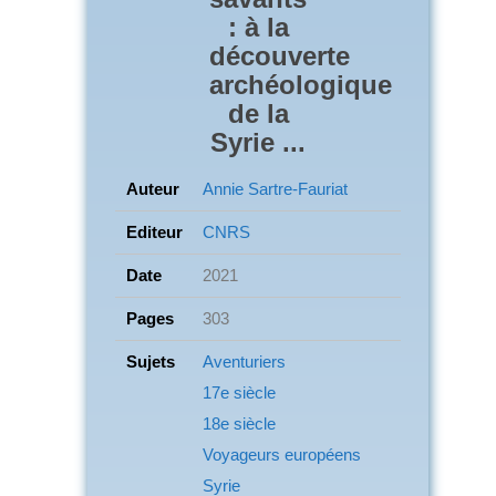
: à la
découverte
archéologique
de la
Syrie ...
Auteur
Annie Sartre-Fauriat
Editeur
CNRS
Date
2021
Pages
303
Sujets
Aventuriers
17e siècle
18e siècle
Voyageurs européens
Syrie