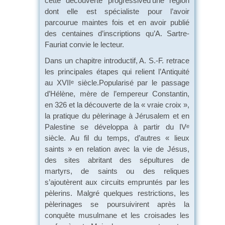
cette découverte progressived’une région
dont elle est spécialiste pour l’avoir
parcourue maintes fois et en avoir publié
des centaines d’inscriptions qu’A. Sartre-
Fauriat convie le lecteur.
Dans un chapitre introductif, A. S.-F. retrace
les principales étapes qui relient l’Antiquité
au XVII
siècle.Popularisé par le passage
e
d’Hélène, mère de l’empereur Constantin,
en 326 et la découverte de la « vraie croix »,
la pratique du pèlerinage à Jérusalem et en
Palestine se développa à partir du IV
e
siècle. Au fil du temps, d’autres « lieux
saints » en relation avec la vie de Jésus,
des sites abritant des sépultures de
martyrs, de saints ou des reliques
s’ajoutèrent aux circuits empruntés par les
pèlerins. Malgré quelques restrictions, les
pèlerinages se poursuivirent après la
conquête musulmane et les croisades les