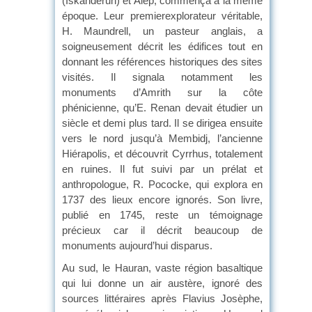
(Iskanderun) et Alep, commença à la même
époque. Leur premierexplorateur véritable,
H. Maundrell, un pasteur anglais, a
soigneusement décrit les édifices tout en
donnant les références historiques des sites
visités. Il signala notamment les
monuments d’Amrith sur la côte
phénicienne, qu’E. Renan devait étudier un
siècle et demi plus tard. Il se dirigea ensuite
vers le nord jusqu’à Membidj, l’ancienne
Hiérapolis, et découvrit Cyrrhus, totalement
en ruines. Il fut suivi par un prélat et
anthropologue, R. Pococke, qui explora en
1737 des lieux encore ignorés. Son livre,
publié en 1745, reste un témoignage
précieux car il décrit beaucoup de
monuments aujourd’hui disparus.
Au sud, le Hauran, vaste région basaltique
qui lui donne un air austère, ignoré des
sources littéraires après Flavius Josèphe,