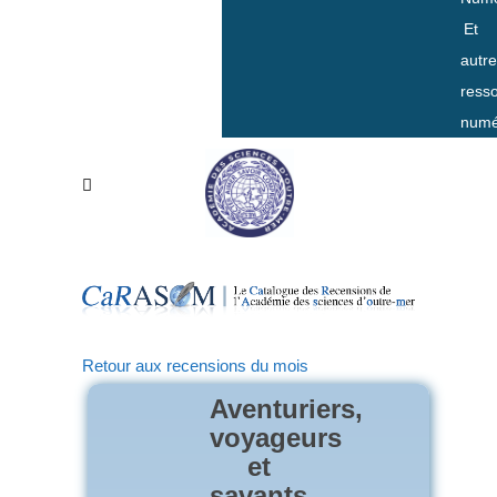
Et
autr
ress
numé
Retour aux recensions du mois
Aventuriers,
voyageurs
et
savants