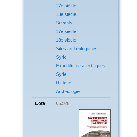
17e siècle
18e siècle
Savants
17e siècle
18e siècle
Sites archéologiques
Syrie
Expéditions scientifiques
Syrie
Histoire
Archéologie
Cote
65.928