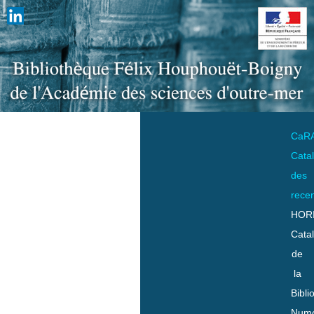
CaR
Cata
des
rece
HOR
Cata
de
la
Bibli
Numo