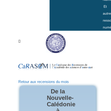
Et
autr
ress
numé
Retour aux recensions du mois
De la
Nouvelle-
Calédonie
à