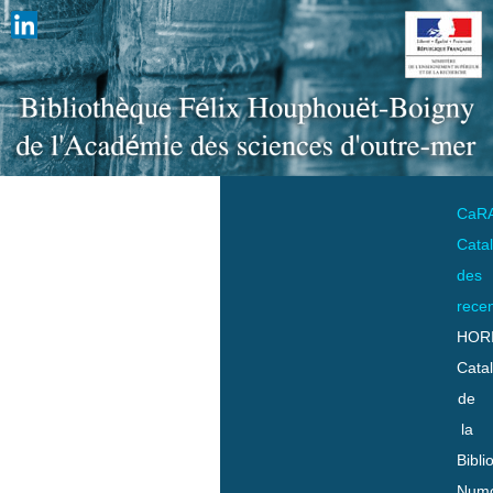
CaR
Cata
des
rece
HOR
Cata
de
la
Bibli
Numo