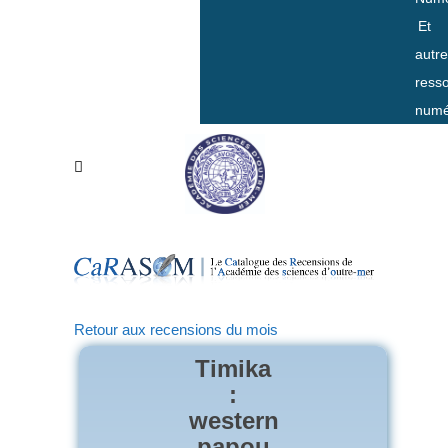
Et
autr
ress
numé
Retour aux recensions du mois
Timika
:
western
papou