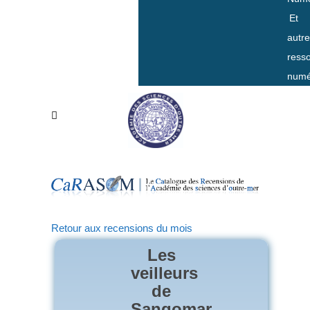
Et
autr
ress
numé
Retour aux recensions du mois
Les
veilleurs
de
Sangomar