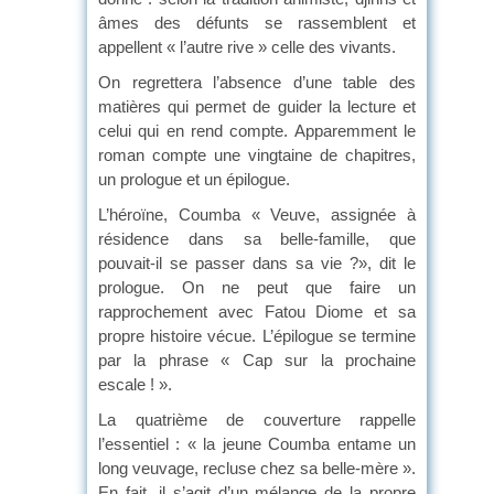
âmes des défunts se rassemblent et
appellent « l’autre rive » celle des vivants.
On regrettera l’absence d’une table des
matières qui permet de guider la lecture et
celui qui en rend compte. Apparemment le
roman compte une vingtaine de chapitres,
un prologue et un épilogue.
L’héroïne, Coumba « Veuve, assignée à
résidence dans sa belle-famille, que
pouvait-il se passer dans sa vie ?», dit le
prologue. On ne peut que faire un
rapprochement avec Fatou Diome et sa
propre histoire vécue. L’épilogue se termine
par la phrase « Cap sur la prochaine
escale ! ».
La quatrième de couverture rappelle
l’essentiel : « la jeune Coumba entame un
long veuvage, recluse chez sa belle-mère ».
En fait, il s’agit d’un mélange de la propre