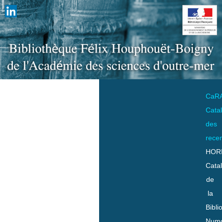
CaR
Cata
des
rece
HOR
Cata
de
la
Bibli
Numo