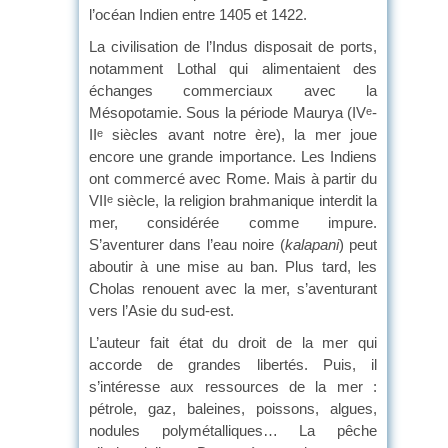
l’océan Indien entre 1405 et 1422.
La civilisation de l’Indus disposait de ports,
notamment Lothal qui alimentaient des
échanges commerciaux avec la
Mésopotamie. Sous la période Maurya (IV
-
e
II
siècles avant notre ère), la mer joue
e
encore une grande importance. Les Indiens
ont commercé avec Rome. Mais à partir du
VII
siècle, la religion brahmanique interdit la
e
mer, considérée comme impure.
S’aventurer dans l’eau noire (
kalapani
) peut
aboutir à une mise au ban. Plus tard, les
Cholas renouent avec la mer, s’aventurant
vers l’Asie du sud-est.
L’auteur fait état du droit de la mer qui
accorde de grandes libertés. Puis, il
s’intéresse aux ressources de la mer :
pétrole, gaz, baleines, poissons, algues,
nodules polymétalliques… La pêche