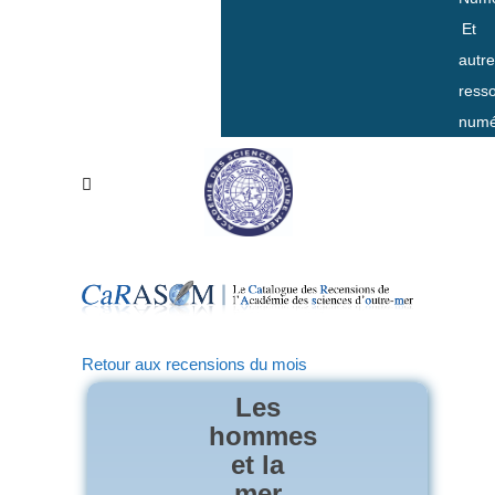
Et
autr
ress
numé
Retour aux recensions du mois
Les
hommes
et la
mer