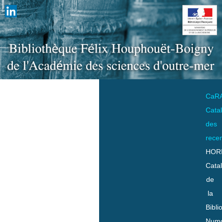
CaR
Cata
des
rece
HOR
Cata
de
la
Bibli
Numo