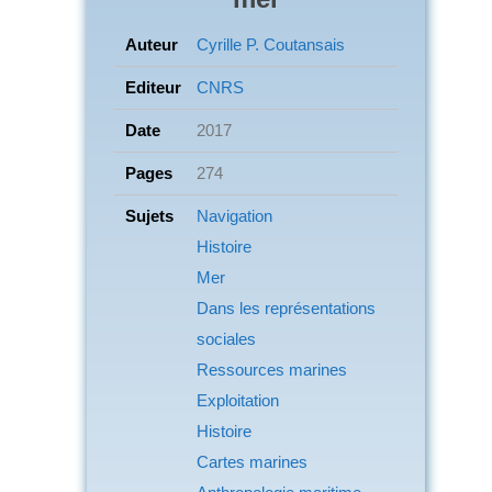
Auteur
Cyrille P. Coutansais
Editeur
CNRS
Date
2017
Pages
274
Sujets
Navigation
Histoire
Mer
Dans les représentations
sociales
Ressources marines
Exploitation
Histoire
Cartes marines