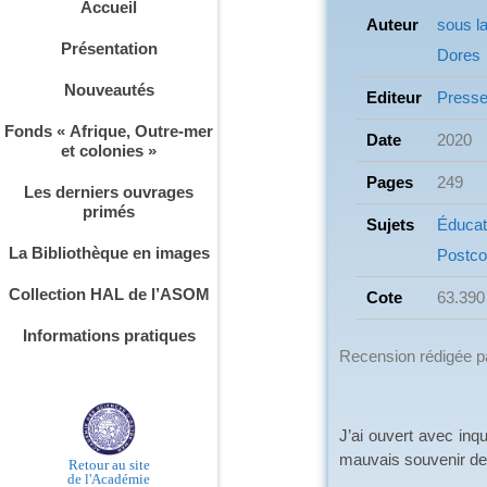
Accueil
Auteur
sous l
Présentation
Dores
Nouveautés
Editeur
Presse
Fonds « Afrique, Outre-mer
Date
2020
et colonies »
Pages
249
Les derniers ouvrages
primés
Sujets
Éducat
La Bibliothèque en images
Postco
Collection HAL de l’ASOM
Cote
63.390
Informations pratiques
Recension rédigée 
J’ai ouvert avec in
mauvais souvenir des
Retour au site
de l'Académie