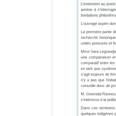
L’extension au postco
amène à s’interroger
fondations philanthr
L’ouvrage aspire don
La première partie du
recherche historiqu
unités poreuses et f
Mme Sara Legrandjacq
une comparaison ent
comparatif entre les
en tant que système
s’agit toujours de for
n’y a pas que l’init
conseille donc de pr
M. Gwendal Rannou, an
s’intéresse à la polit
Dans ces territoire
quelques indigènes p