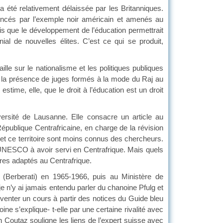
 été relativement délaissée par les Britanniques.
luencés par l’exemple noir américain et amenés au
is que le développement de l’éducation permettrait
al de nouvelles élites. C’est ce qui se produit,
le sur le nationalisme et les politiques publiques
de la présence de juges formés à la mode du Raj au
time, elle, que le droit à l’éducation est un droit
ersité de Lausanne. Elle consacre un article au
publique Centrafricaine, en charge de la révision
et ce territoire sont moins connus des chercheurs.
’UNESCO à avoir servi en Centrafrique. Mais quels
aires adaptés au Centrafrique.
 (Berberati) en 1965-1966, puis au Ministère de
 je n’y ai jamais entendu parler du chanoine Pfulg et
nventer un cours à partir des notices du Guide bleu
oine s’explique- t-elle par une certaine rivalité avec
 Coutaz souligne les liens de l’expert suisse avec