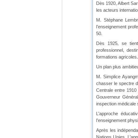
Dès 1920, Albert Sar
les acteurs internati
M. Stéphane Lembré,
l’enseignement prof
50.
Dès 1925, se tient
professionnel, dest
formations agricoles.
Un plan plus ambitieu
M. Simplice Ayangma
chasser le spectre de
Centrale entre 1910
Gouverneur Général 
inspection médicale s
L’approche éducati
l’enseignement physiq
Après les indépenda
Nations Unies. L’appr