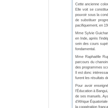
Cette ancienne colon
Elle voit se constit
pouvoir sous la cond
de substituer progr
pacifiquement, en 19
Mme Sylvie Guichard,
en Inde, après l’ind
sein des cours supér
fondamental.
Mme Raphaëlle Ruppe
parcours du chanoine
des programmes scola
Il est donc intéres
furent les résultats 
Pour avoir enseigné
l’Éducation à Bangui,
de ses manuels. Ayant
d’Afrique Équatoriale 
la coopération franç