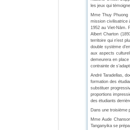
les jeux qui témoign
Mme Thuy Phuong Ngu
mission civilisatrice 
1952 au Viet-Nâm. Pou
Albert Charton (189
territoire qui n’est
double système d’ens
aux aspects culture
demeurera en place ju
contrainte de s’adapt
André Taradellas, do
formation des étudia
substituer progressi
proportions impressi
des étudiants derriè
Dans une troisième pa
Mme Aude Chanson, do
Tanganyika se prépar