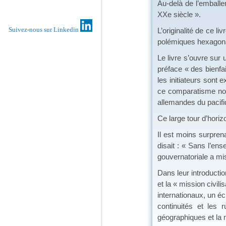
Au-delà de l’emballem
XXe siècle ».
Suivez-nous sur Linkedin
L’originalité de ce li
polémiques hexagon
Le livre s’ouvre sur 
préface « des bienfait
les initiateurs sont
ce comparatisme nous
allemandes du pacifi
Ce large tour d’horizo
Il est moins surpren
disait : « Sans l’en
gouvernatoriale a mi
Dans leur introductio
et la « mission civili
internationaux, un éc
continuités et les 
géographiques et la 