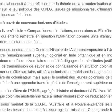
lonial conduit à une réflexion sur la théorie de la « modernisation »
 sur le jeu politique des O.N.G. issues de missionnaires, d’humanit
opiques américaines.
c à ouvrir de nouveaux horizons d’études.
 livre s’intitule « Comparaisons, circulations, connexions ». Elle s’in
e qui entend remettre en question l’État-nation comme unité d’an
ortement interconnectées.
ues, doctorante au Centre d’Histoire de l’Asie contemporaine à l’Un
re l’enseignement supérieur colonial en Inde britannique et en In
 deux modèles universitaires conduit à dégager des similitudes justi
 de transmission de savoir et de connaissance en situation colonia
mer une élite auxiliaire, utile à la colonisation, maîtrisant la langue du
iative du colonisateur mais aussi le souhait des jeunes colonisés de 
océder à une approche trans-impériale de l’enseignement supérieur co
cien élève de l’E.N.S., agrégé d’histoire et doctorant à l’Université
ique coloniale australienne face à l’internationalisation de l’éducation 
s sous mandat de la S.D.N., l’Australie et la Nouvelle-Zélande se 
our les besoins locaux et à laisser agir les missions. Cette grande f