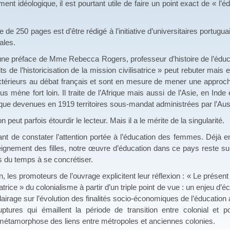
ent idéologique, il est pourtant utile de faire un point exact de « l’
vre de 250 pages est d’être rédigé à l’initiative d’universitaires portu
ales.
une préface de Mme Rebecca Rogers, professeur d’histoire de l’éducati
s de l’historicisation de la mission civilisatrice » peut rebuter mais e
 extérieurs au débat français et sont en mesure de mener une approche
 mène fort loin. Il traite de l’Afrique mais aussi de l’Asie, en Ind
que devenues en 1919 territoires sous-mandat administrées par l’Aust
n peut parfois étourdir le lecteur. Mais il a le mérite de la singularité.
ant de constater l’attention portée à l’éducation des femmes. Déjà e
seignement des filles, notre œuvre d’éducation dans ce pays reste su
s du temps à se concrétiser.
n, les promoteurs de l’ouvrage explicitent leur réflexion : « Le présent
satrice » du colonialisme à partir d’un triple point de vue : un enjeu d
lairage sur l’évolution des finalités socio-économiques de l’éducatio
ruptures qui émaillent la période de transition entre colonial et 
métamorphose des liens entre métropoles et anciennes colonies.