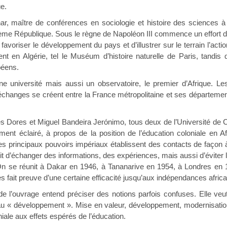
ue.
 maître de conférences en sociologie et histoire des sciences à l’U
sième République. Sous le règne de Napoléon III commence un effort de
 favoriser le développement du pays et d’illustrer sur le terrain l’actio
tent en Algérie, tel le Muséum d’histoire naturelle de Paris, tand
péens.
e université mais aussi un observatoire, le premier d’Afrique. Les
échanges se créent entre la France métropolitaine et ses départements
ores et Miguel Bandeira Jerónimo, tous deux de l’Université de Coï
ent éclairé, à propos de la position de l’éducation coloniale en Af
es principaux pouvoirs impériaux établissent des contacts de façon à 
agit d’échanger des informations, des expériences, mais aussi d’éviter 
 On se réunit à Dakar en 1946, à Tananarive en 1954, à Londres en 
s fait preuve d’une certaine efficacité jusqu’aux indépendances afric
de l’ouvrage entend préciser des notions parfois confuses. Elle v
au « développement ». Mise en valeur, développement, modernisatio
niale aux effets espérés de l’éducation.