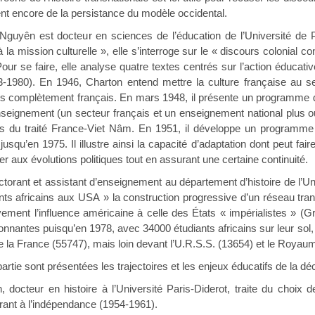
ent encore de la persistance du modèle occidental.
yên est docteur en sciences de l’éducation de l’Université de Pa
à la mission culturelle », elle s’interroge sur le « discours colonial c
r se faire, elle analyse quatre textes centrés sur l’action éducative
3-1980). En 1946, Charton entend mettre la culture française au se
 plus complètement français. En mars 1948, il présente un programme
eignement (un secteur français et un enseignement national plus ouver
ls du traité France-Viet Nâm. En 1951, il développe un programme d
squ’en 1975. Il illustre ainsi la capacité d’adaptation dont peut fair
er aux évolutions politiques tout en assurant une certaine continuité.
ctorant et assistant d’enseignement au département d’histoire de l’Un
nts africains aux USA » la construction progressive d’un réseau tra
vement l’influence américaine à celle des États « impérialistes » 
onnantes puisqu’en 1978, avec 34000 étudiants africains sur leur sol,
re la France (55747), mais loin devant l’U.R.S.S. (13654) et le Royau
rtie sont présentées les trajectoires et les enjeux éducatifs de la déc
cteur en histoire à l’Université Paris-Diderot, traite du choix de 
ant à l’indépendance (1954-1961).