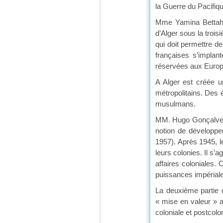
la Guerre du Pacifiq
Mme Yamina Bettahar,
d’Alger sous la troi
qui doit permettre de
françaises s’implan
réservées aux Euro
A Alger est créée un
métropolitains. Des 
musulmans.
MM. Hugo Gonçalves D
notion de développem
1957). Après 1945, l
leurs colonies. Il s’
affaires coloniales.
puissances impériale
La deuxième partie 
« mise en valeur » 
coloniale et postcolo