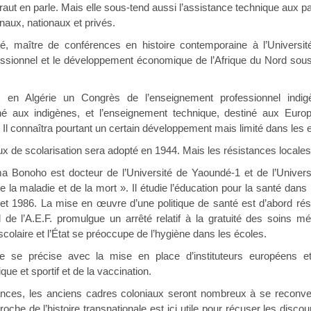
raut en parle. Mais elle sous-tend aussi l’assistance technique aux p
onaux, nationaux et privés.
 maître de conférences en histoire contemporaine à l’Université
essionnel et le développement économique de l’Afrique du Nord so
 en Algérie un Congrès de l’enseignement professionnel indigè
iné aux indigènes, et l’enseignement technique, destiné aux Euro
 Il connaîtra pourtant un certain développement mais limité dans les ef
x de scolarisation sera adopté en 1944. Mais les résistances locales 
 Bonoho est docteur de l’Université de Yaoundé-1 et de l’Universit
 la maladie et de la mort ». Il étudie l’éducation pour la santé dans 
 et 1986. La mise en œuvre d’une politique de santé est d’abord ré
de l’A.E.F. promulgue un arrêté relatif à la gratuité des soins 
colaire et l’État se préoccupe de l’hygiène dans les écoles.
ve se précise avec la mise en place d’instituteurs européens e
ue et sportif et de la vaccination.
nces, les anciens cadres coloniaux seront nombreux à se reconver
oche de l’histoire transnationale est ici utile pour récuser les discou