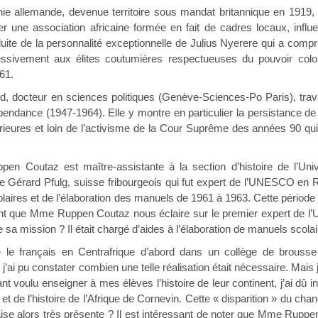
ie allemande, devenue territoire sous mandat britannique en 1919, a
uer une association africaine formée en fait de cadres locaux, inf
uite de la personnalité exceptionnelle de Julius Nyerere qui a compr
essivement aux élites coutumières respectueuses du pouvoir coloni
61.
 docteur en sciences politiques (Genève-Sciences-Po Paris), travail
épendance (1947-1964). Elle y montre en particulier la persistance 
ieures et loin de l’activisme de la Cour Suprême des années 90 qui es
n Coutaz est maître-assistante à la section d’histoire de l’Univ
 Gérard Pfulg, suisse fribourgeois qui fut expert de l’UNESCO en Ré
ires et de l’élaboration des manuels de 1961 à 1963. Cette période 
sant que Mme Ruppen Coutaz nous éclaire sur le premier expert de l
de sa mission ? Il était chargé d’aides à l’élaboration de manuels scol
 le français en Centrafrique d’abord dans un collège de brousse
 j’ai pu constater combien une telle réalisation était nécessaire. Mais
 voulu enseigner à mes élèves l’histoire de leur continent, j’ai dû i
et de l’histoire de l’Afrique de Cornevin. Cette « disparition » du chan
aise alors très présente ? Il est intéressant de noter que Mme Ruppen